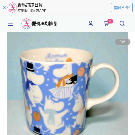
野馬跑跑日貨
開啟APP
立刻使用官方APP
0
1
/
6