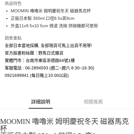
商品特色
合作金庫商業銀行
第一商業銀行
超商取貨付款
MOOMIN 嚕嚕米 姆明慶祝冬天 磁器馬克杯
華南商業銀行
彰化商業銀行
正版日本製 350ml 口徑8.5x高9cm
LINE Pay
上海商業儲蓄銀行
台北富邦商業銀行
國泰世華商業銀行
兆豐國際商業銀行
外盒11x9.5x10.5cm 微波 洗碗 烘碗機都可使用
Apple Pay
臺灣中小企業銀行
台中商業銀行
銷售重點
匯豐（台灣）商業銀行
華泰商業銀行
街口支付
聯邦商業銀行
遠東國際商業銀行
全部日本當地採購, 全部現貨可馬上出貨不用等!
元大商業銀行
永豐商業銀行
悠遊付
官方臉書粉絲團：野馬日式雜貨
玉山商業銀行
星展（台灣）商業銀行
實體門市：台南市東區崇德路64號1樓
台新國際商業銀行
中國信託商業銀行
Google Pay
客服電話 : 06-2894593 (週二~週六 8:30~16:30)
台灣樂天信用卡公司
ATM付款
0921699941 (每日晚上10:00以前)
運送方式
全家取貨付款
詳細說明
相關推薦
每筆NT$65，滿NT$999(含以上)免運費
付款後全家取貨
MOOMIN 嚕嚕米 姆明慶祝冬天 磁器馬克
每筆NT$65，滿NT$999(含以上)免運費
杯