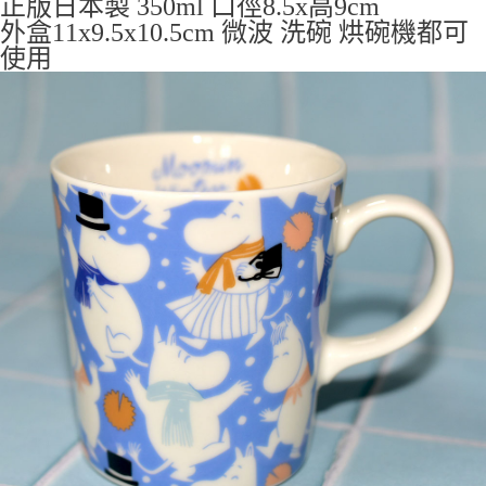
正版日本製 350ml 口徑8.5x高9cm
7-11取貨付款
外盒11x9.5x10.5cm 微波 洗碗 烘碗機都可
每筆NT$65，滿NT$999(含以上)免運費
使用
付款後7-11取貨
每筆NT$65，滿NT$999(含以上)免運費
宅配
每筆NT$100，滿NT$999(含以上)免運費