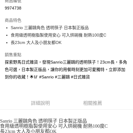
商品編號
信用卡分期付款
9974738
3 期 0 利率 每期
NT$60
21家銀行
商品特色
合作金庫商業銀行
第一商業銀行
超商取貨付款
Sanrio 三麗鷗角色 透明筷子 日本製正版品
華南商業銀行
彰化商業銀行
食用級透明樹脂製使用安心 可入烘碗機 耐熱100度C
LINE Pay
上海商業儲蓄銀行
台北富邦商業銀行
國泰世華商業銀行
兆豐國際商業銀行
長23cm 大人及小朋友都OK
Apple Pay
臺灣中小企業銀行
台中商業銀行
銷售重點
匯豐（台灣）商業銀行
華泰商業銀行
街口支付
聯邦商業銀行
遠東國際商業銀行
探索野馬日式雜貨，發現Sanrio三麗鷗的透明筷子！23cm長，多角
元大商業銀行
永豐商業銀行
悠遊付
色可選，日本製正版品，讓你的用餐時刻更加可愛獨特。立即添加
玉山商業銀行
星展（台灣）商業銀行
到你的收藏！🌟🥢 #Sanrio #三麗鷗 #日式雜貨
台新國際商業銀行
中國信託商業銀行
Google Pay
台灣樂天信用卡公司
ATM付款
詳細說明
相關推薦
運送方式
全家取貨付款
Sanrio 三麗鷗角色 透明筷子 日本製正版品
每筆NT$65，滿NT$999(含以上)免運費
食用級透明樹脂製使用安心 可入烘碗機 耐熱100度C
長23cm 大人及小朋友都OK