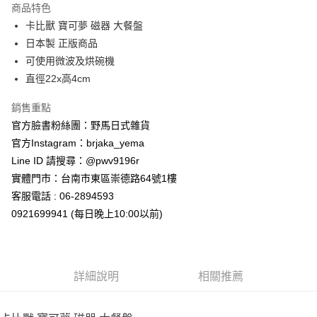
商品特色
合作金庫商業銀行
第一商業銀行
超商取貨付款
卡比獸 寶可夢 磁器 大餐盤
華南商業銀行
彰化商業銀行
日本製 正版商品
LINE Pay
上海商業儲蓄銀行
台北富邦商業銀行
國泰世華商業銀行
兆豐國際商業銀行
可使用微波及烘碗機
Apple Pay
臺灣中小企業銀行
台中商業銀行
直徑22x高4cm
匯豐（台灣）商業銀行
華泰商業銀行
街口支付
聯邦商業銀行
遠東國際商業銀行
銷售重點
元大商業銀行
永豐商業銀行
悠遊付
官方臉書粉絲團：野馬日式雜貨
玉山商業銀行
星展（台灣）商業銀行
官方Instagram：brjaka_yema
台新國際商業銀行
中國信託商業銀行
Google Pay
Line ID 請搜尋：@pwv9196r
台灣樂天信用卡公司
ATM付款
實體門市：台南市東區崇德路64號1樓
客服電話 : 06-2894593
運送方式
0921699941 (每日晚上10:00以前)
全家取貨付款
每筆NT$65，滿NT$999(含以上)免運費
詳細說明
相關推薦
付款後全家取貨
每筆NT$65，滿NT$999(含以上)免運費