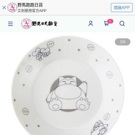
野馬跑跑日貨
開啟APP
立刻使用官方APP
0
1
/
6