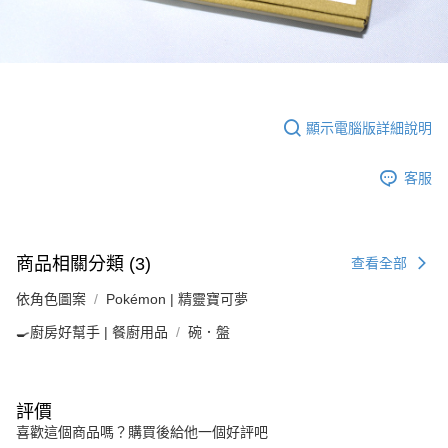
顯示電腦版詳細說明
客服
商品相關分類 (3)
查看全部
依角色圖案
Pokémon | 精靈寶可夢
🍳廚房好幫手 | 餐廚用品
碗．盤
評價
喜歡這個商品嗎？購買後給他一個好評吧