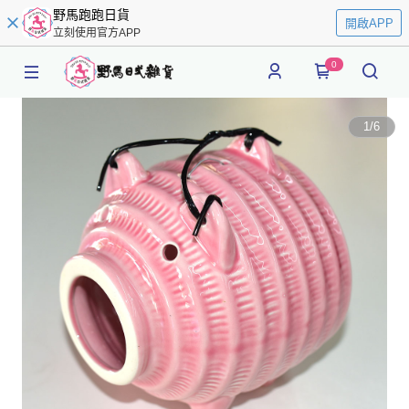
野馬跑跑日貨
開啟APP
立刻使用官方APP
0
1
/
6