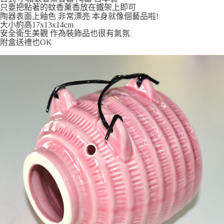
只要把點著的蚊香薰香放在鐵架上即可
7-11取貨付款
陶器表面上釉色 非常漂亮 本身就像個藝品啦!
大小約高17x13x14cm
每筆NT$65，滿NT$999(含以上)免運費
安全衛生美觀 作為裝飾品也很有氣氛
附盒送禮也OK
付款後7-11取貨
每筆NT$65，滿NT$999(含以上)免運費
宅配
每筆NT$100，滿NT$999(含以上)免運費