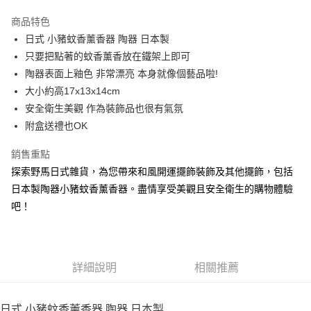
3 期 0 利率 每期
NT$241
21家銀行
商品特色
合作金庫商業銀行
第一商業銀行
超商取貨付款
日式 小豬蚊香薰香器 陶器 日本製
華南商業銀行
彰化商業銀行
只要把點著的蚊香薰香放在鐵架上即可
LINE Pay
上海商業儲蓄銀行
台北富邦商業銀行
國泰世華商業銀行
兆豐國際商業銀行
陶器表面上釉色 非常漂亮 本身就像個藝品啦!
Apple Pay
臺灣中小企業銀行
台中商業銀行
大小約高17x13x14cm
匯豐（台灣）商業銀行
華泰商業銀行
安全衛生美觀 作為裝飾品也很有氣氛
街口支付
聯邦商業銀行
遠東國際商業銀行
附盒送禮也OK
元大商業銀行
永豐商業銀行
悠遊付
玉山商業銀行
星展（台灣）商業銀行
銷售重點
台新國際商業銀行
中國信託商業銀行
Google Pay
探索野馬日式雜貨，為您帶來和風開運擺飾裝飾及其他擺飾，包括
台灣樂天信用卡公司
ATM付款
日本製陶器小豬蚊香薰香器。盡情享受美觀且安全衛生的購物體驗
吧！
運送方式
全家取貨付款
每筆NT$65，滿NT$999(含以上)免運費
詳細說明
相關推薦
付款後全家取貨
每筆NT$65，滿NT$999(含以上)免運費
日式 小豬蚊香薰香器 陶器 日本製