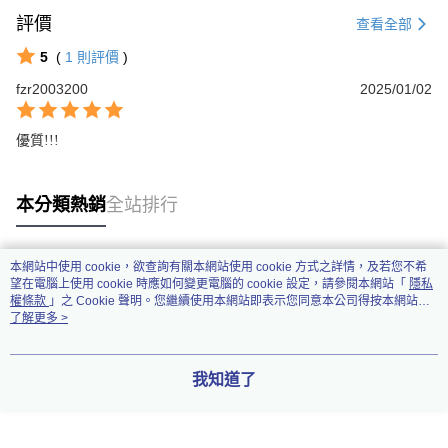
評價
查看全部
5
(
1
則評價
)
fzr2003200
2025/01/02
優質!!!
本分類熱銷
全站排行
本網站中使用 cookie，欲查詢有關本網站使用 cookie 方式之詳情，及若您不希
熱門標籤
望在電腦上使用 cookie 時應如何變更電腦的 cookie 設定，請參閱本網站「
隱私
權條款
」之 Cookie 聲明。您繼續使用本網站即表示您同意本公司得按本網站使
用條款之 Cookie 聲明使用 cookie。
了解更多 >
我知道了