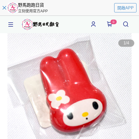
野馬跑跑日貨
開啟APP
立刻使用官方APP
0
1
/
4