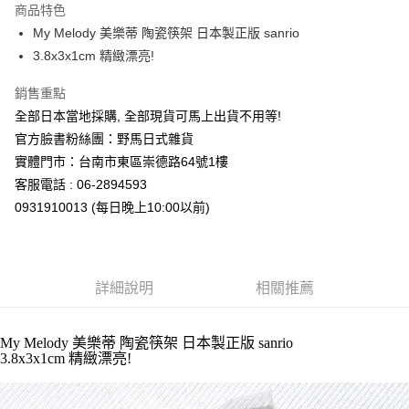
商品特色
合作金庫商業銀行
第一商業銀行
超商取貨付款
My Melody 美樂蒂 陶瓷筷架 日本製正版 sanrio
華南商業銀行
彰化商業銀行
3.8x3x1cm 精緻漂亮!
LINE Pay
上海商業儲蓄銀行
台北富邦商業銀行
國泰世華商業銀行
兆豐國際商業銀行
Apple Pay
銷售重點
臺灣中小企業銀行
台中商業銀行
全部日本當地採購, 全部現貨可馬上出貨不用等!
匯豐（台灣）商業銀行
華泰商業銀行
街口支付
聯邦商業銀行
遠東國際商業銀行
官方臉書粉絲團：野馬日式雜貨
元大商業銀行
永豐商業銀行
悠遊付
實體門市：台南市東區崇德路64號1樓
玉山商業銀行
星展（台灣）商業銀行
客服電話 : 06-2894593
台新國際商業銀行
中國信託商業銀行
Google Pay
0931910013 (每日晚上10:00以前)
台灣樂天信用卡公司
ATM付款
運送方式
詳細說明
相關推薦
全家取貨付款
每筆NT$65，滿NT$999(含以上)免運費
My Melody 美樂蒂 陶瓷筷架 日本製正版 sanrio
3.8x3x1cm 精緻漂亮!
付款後全家取貨
每筆NT$65，滿NT$999(含以上)免運費