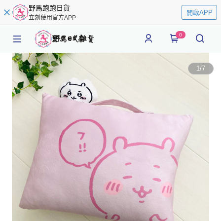
野馬跑跑日貨
開啟APP
立刻使用官方APP
0
1
/
7