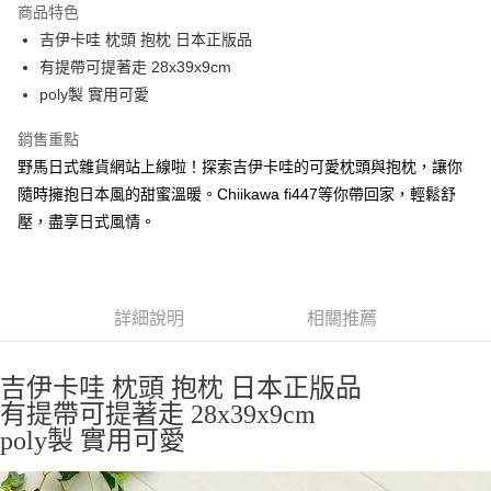
商品特色
合作金庫商業銀行
第一商業銀行
超商取貨付款
吉伊卡哇 枕頭 抱枕 日本正版品
華南商業銀行
彰化商業銀行
有提帶可提著走 28x39x9cm
LINE Pay
上海商業儲蓄銀行
台北富邦商業銀行
國泰世華商業銀行
兆豐國際商業銀行
poly製 實用可愛
Apple Pay
臺灣中小企業銀行
台中商業銀行
銷售重點
匯豐（台灣）商業銀行
華泰商業銀行
街口支付
聯邦商業銀行
遠東國際商業銀行
野馬日式雜貨網站上線啦！探索吉伊卡哇的可愛枕頭與抱枕，讓你
元大商業銀行
永豐商業銀行
悠遊付
隨時擁抱日本風的甜蜜溫暖。Chiikawa fi447等你帶回家，輕鬆舒
玉山商業銀行
星展（台灣）商業銀行
壓，盡享日式風情。
台新國際商業銀行
中國信託商業銀行
Google Pay
台灣樂天信用卡公司
ATM付款
詳細說明
相關推薦
運送方式
全家取貨付款
吉伊卡哇 枕頭 抱枕 日本正版品
每筆NT$65，滿NT$999(含以上)免運費
有提帶可提著走 28x39x9cm
付款後全家取貨
poly製 實用可愛
每筆NT$65，滿NT$999(含以上)免運費