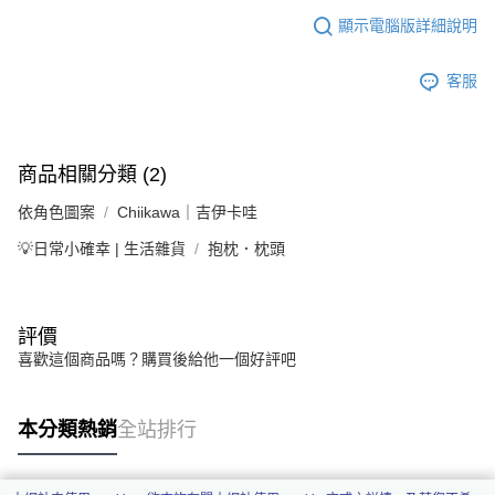
顯示電腦版詳細說明
客服
商品相關分類 (2)
依角色圖案
Chiikawa｜吉伊卡哇
💡日常小確幸 | 生活雜貨
抱枕．枕頭
評價
喜歡這個商品嗎？購買後給他一個好評吧
本分類熱銷
全站排行