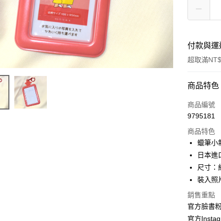
付款與運
超取滿NT$
付款方式
商品特色
信用卡一
商品編號
9795181
信用卡分
商品特色
3 期 
蠟筆小
合作金
日本進
超商取貨
華南商
尺寸：約
LINE Pay
上海商
裝入照片
國泰世
Apple Pay
銷售重點
臺灣中
匯豐（
官方臉書
街口支付
聯邦商
官方Instag