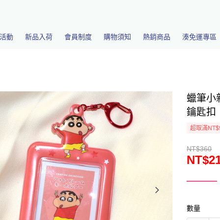
活動
新品入荷
會員制度
購物須知
熱銷商品
湊免運專區
蠟筆小
鑰匙扣 
超取滿NT$
NT$360
NT$2
數量