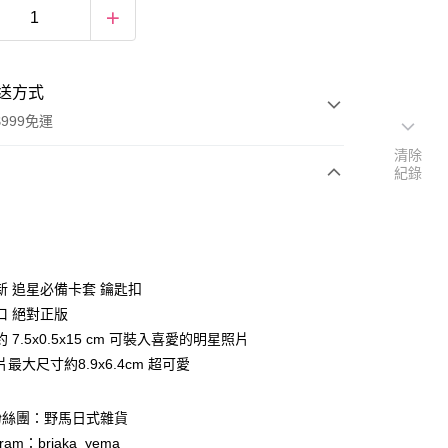
送方式
999免運
清除
紀錄
次付款
期付款
0 利率 每期
NT$72
21家銀行
新 追星必備卡套 鑰匙扣
庫商業銀行
第一商業銀行
口 絕對正版
付款
業銀行
彰化商業銀行
 7.5x0.5x15 cm 可裝入喜愛的明星照片
業儲蓄銀行
台北富邦商業銀行
最大尺寸約8.9x6.4cm 超可愛
華商業銀行
兆豐國際商業銀行
小企業銀行
台中商業銀行
台灣）商業銀行
華泰商業銀行
粉絲團：野馬日式雜貨
業銀行
遠東國際商業銀行
ram：brjaka_yema