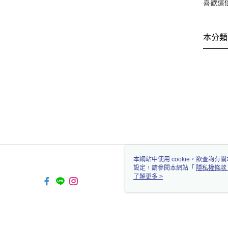
喜歡這
本分類
本網站中使用 cookie，欲查詢有關
設定，請參閱本網站「
隱私權條款
使用 cookie。
了解更多 >