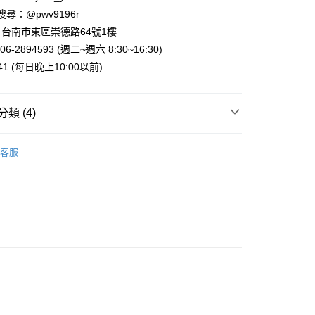
業銀行
永豐商業銀行
 請搜尋：@pwv9196r
業銀行
星展（台灣）商業銀行
台南市東區崇德路64號1樓
際商業銀行
中國信託商業銀行
y
6-2894593 (週二~週六 8:30~16:30)
天信用卡公司
941 (每日晚上10:00以前)
類 (4)
付款
 日韓追星必備
客服
5，滿NT$999(含以上)免運費
推薦
家取貨
案
Crayon | 蠟筆小新
5，滿NT$999(含以上)免運費
鐵．鑰匙圈
付款
5，滿NT$999(含以上)免運費
1取貨
5，滿NT$999(含以上)免運費