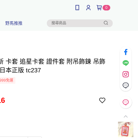
0
野馬推推
新 卡套 追星卡套 證件套 附吊飾鍊 吊飾
日本正版 tc237
999免運
16