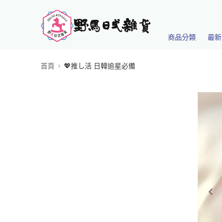
商品分類
最新
首頁
💖推し活 日韓追星必備