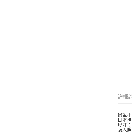
詳細
蠟筆小
日本進
尺寸：約
裝入照