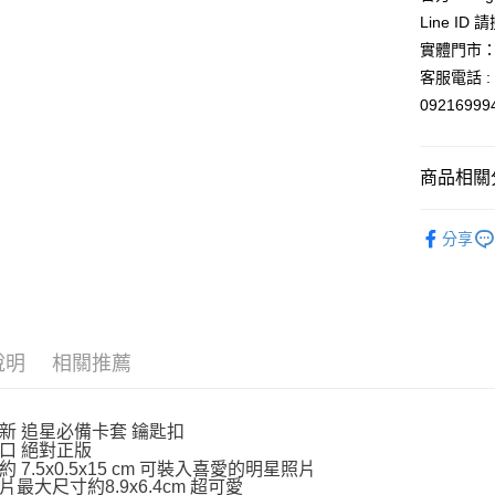
元大商
悠遊付
Line ID
玉山商
實體門市：
台新國
Google Pa
客服電話 : 0
台灣樂
ATM付款
0921699
運送方式
商品相關分
全家取貨
💖推し活
分享
每筆NT$6
人氣商品
付款後全
依角色圖
每筆NT$6
吊飾．磁
7-11取貨
說明
相關推薦
每筆NT$6
付款後7-1
新 追星必備卡套 鑰匙扣
口 絕對正版
每筆NT$6
 7.5x0.5x15 cm 可裝入喜愛的明星照片
片最大尺寸約8.9x6.4cm 超可愛