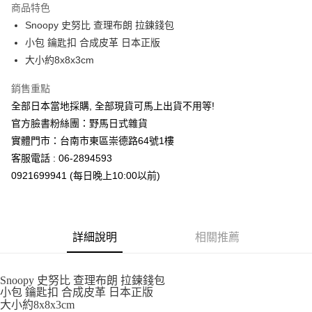
商品特色
合作金庫商業銀行
第一商業銀行
超商取貨付款
Snoopy 史努比 查理布朗 拉鍊錢包
華南商業銀行
彰化商業銀行
小包 鑰匙扣 合成皮革 日本正版
LINE Pay
上海商業儲蓄銀行
台北富邦商業銀行
國泰世華商業銀行
兆豐國際商業銀行
大小約8x8x3cm
Apple Pay
臺灣中小企業銀行
台中商業銀行
銷售重點
匯豐（台灣）商業銀行
華泰商業銀行
街口支付
聯邦商業銀行
遠東國際商業銀行
全部日本當地採購, 全部現貨可馬上出貨不用等!
元大商業銀行
永豐商業銀行
悠遊付
官方臉書粉絲團：野馬日式雜貨
玉山商業銀行
星展（台灣）商業銀行
實體門市：台南市東區崇德路64號1樓
台新國際商業銀行
中國信託商業銀行
Google Pay
客服電話 : 06-2894593
台灣樂天信用卡公司
ATM付款
0921699941 (每日晚上10:00以前)
運送方式
全家取貨付款
詳細說明
相關推薦
每筆NT$65，滿NT$999(含以上)免運費
付款後全家取貨
Snoopy 史努比 查理布朗 拉鍊錢包
小包 鑰匙扣 合成皮革 日本正版
每筆NT$65，滿NT$999(含以上)免運費
大小約8x8x3cm