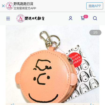
野馬跑跑日貨
開啟APP
立刻使用官方APP
0
1
/
5