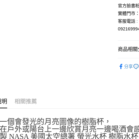
街口支付
聯邦商
官方臉書
元大商
悠遊付
實體門市：
玉山商
客服電話 : 
台新國
Google Pa
0921699
台灣樂
ATM付款
商品相關分
運送方式
🍵馬克杯
分享
全家取貨
每筆NT$6
付款後全
每筆NT$6
說明
相關推薦
7-11取貨
每筆NT$6
一個會發光的月亮圖像的樹脂杯，
付款後7-1
在戶外或陽台上一邊欣賞月亮一邊喝酒會
每筆NT$6
製 NASA 美國太空總署 螢光水杯 樹脂水杯