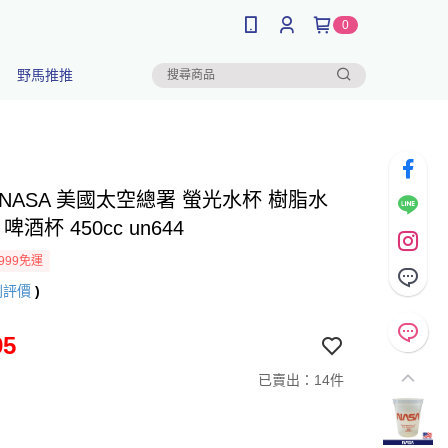
0
野馬推推
NASA 美國太空總署 螢光水杯 樹脂水
啤酒杯 450cc un644
999免運
則評價
)
95
已賣出：14件