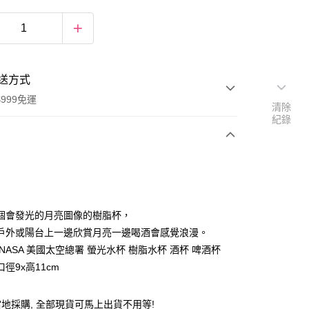
送方式
999免運
清除
紀錄
次付款
期付款
0 利率 每期
NT$65
21家銀行
個會發光的月亮圖像的樹脂杯，
庫商業銀行
第一商業銀行
戶外或陽台上一邊欣賞月亮一邊喝酒會感覺浪漫。
付款
業銀行
彰化商業銀行
NASA 美國太空總署 螢光水杯 樹脂水杯 酒杯 啤酒杯
業儲蓄銀行
台北富邦商業銀行
 口徑9x高11cm
華商業銀行
兆豐國際商業銀行
小企業銀行
台中商業銀行
台灣）商業銀行
華泰商業銀行
地採購, 全部現貨可馬上出貨不用等!