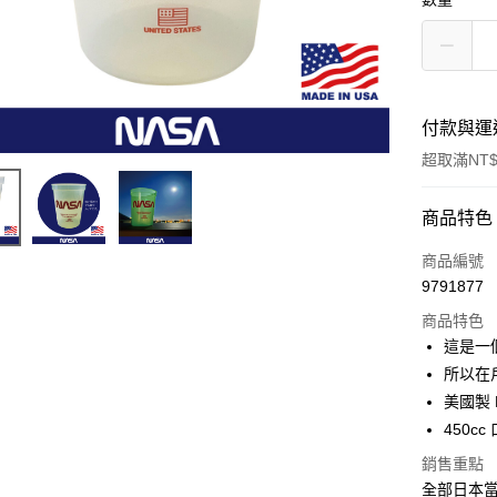
付款與運
超取滿NT$
付款方式
商品特色
信用卡一
商品編號
9791877
信用卡分
商品特色
3 期 
這是一
合作金
所以在
超商取貨
華南商
美國製 
LINE Pay
上海商
450cc
國泰世
Apple Pay
銷售重點
臺灣中
匯豐（
全部日本當