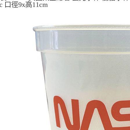
cc 口徑9x高11cm
宅配
每筆NT$1