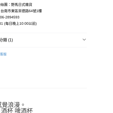
業銀行
遠東國際商業銀行
粉絲團：野馬日式雜貨
業銀行
永豐商業銀行
台南市東區崇德路64號1樓
業銀行
星展（台灣）商業銀行
06-2894593
際商業銀行
中國信託商業銀行
y
941 (每日晚上10:00以前)
天信用卡公司
類 (1)
．酒杯．茶杯
漱口杯．塑膠杯
客服
付款
5，滿NT$999(含以上)免運費
家取貨
5，滿NT$999(含以上)免運費
付款
5，滿NT$999(含以上)免運費
1取貨
感覺浪漫。
5，滿NT$999(含以上)免運費
 酒杯 啤酒杯