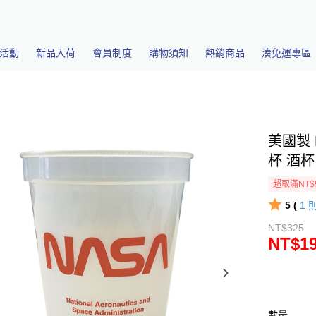
活動
新品入荷
會員制度
購物須知
熱銷商品
湊免運專區
美國製 
杯 酒杯 
超取滿NT$
5 (
1
NT$325
NT$1
數量