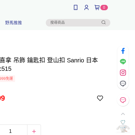
0
野馬推推
喜拿 吊飾 鑰匙扣 登山扣 Sanrio 日本
515
999免運
99