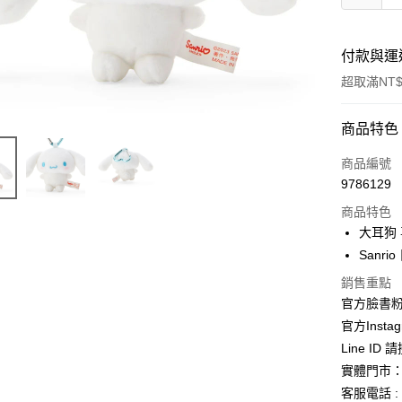
付款與運
超取滿NT$
付款方式
商品特色
信用卡一
商品編號
9786129
信用卡分
商品特色
3 期 
大耳狗 
合作金
Sanri
超商取貨
華南商
銷售重點
LINE Pay
上海商
官方臉書
國泰世
Apple Pay
官方Instag
臺灣中
匯豐（
Line ID
街口支付
聯邦商
實體門市：
元大商
悠遊付
客服電話 : 