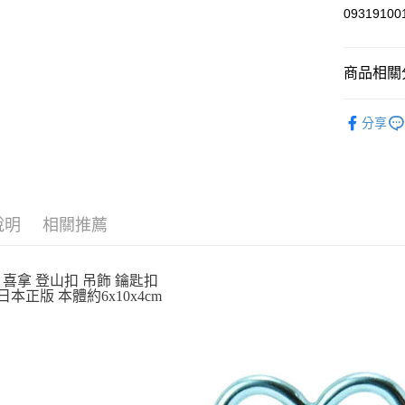
玉山商
0931910
台新國
Google Pa
台灣樂
ATM付款
商品相關分
依角色圖
運送方式
分享
吊飾．磁
全家取貨
每筆NT$6
付款後全
說明
相關推薦
每筆NT$6
7-11取貨
 喜拿 登山扣 吊飾 鑰匙扣
每筆NT$6
io 日本正版 本體約6x10x4cm
付款後7-1
每筆NT$6
宅配
每筆NT$1