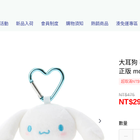
活動
新品入荷
會員制度
購物須知
熱銷商品
湊免運專區
大耳狗 
正版 mc
超取滿NT$
NT$475
NT$2
數量