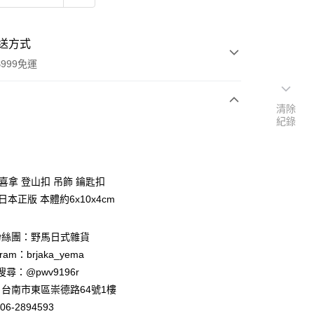
送方式
999免運
清除
紀錄
次付款
期付款
0 利率 每期
NT$99
21家銀行
喜拿 登山扣 吊飾 鑰匙扣
庫商業銀行
第一商業銀行
o 日本正版 本體約6x10x4cm
付款
業銀行
彰化商業銀行
業儲蓄銀行
台北富邦商業銀行
粉絲團：野馬日式雜貨
華商業銀行
兆豐國際商業銀行
ram：brjaka_yema
小企業銀行
台中商業銀行
台灣）商業銀行
華泰商業銀行
 請搜尋：@pwv9196r
業銀行
遠東國際商業銀行
台南市東區崇德路64號1樓
業銀行
永豐商業銀行
06-2894593