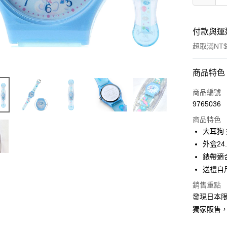
付款與運
超取滿NT$
付款方式
商品特色
信用卡一
商品編號
9765036
信用卡分
商品特色
3 期 
大耳狗
合作金
外盒24.
超商取貨
華南商
錶帶適合
LINE Pay
上海商
送禮自
國泰世
Apple Pay
銷售重點
臺灣中
匯豐（
發現日本限
街口支付
聯邦商
獨家販售
元大商
悠遊付