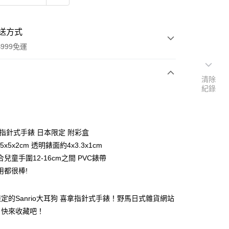
送方式
999免運
清除
紀錄
次付款
期付款
0 利率 每期
NT$228
21家銀行
 指針式手錶 日本限定 附彩盒
庫商業銀行
第一商業銀行
5x5x2cm 透明錶面約4x3.3x1cm
付款
業銀行
彰化商業銀行
兒童手圍12-16cm之間 PVC錶帶
業儲蓄銀行
台北富邦商業銀行
用都很棒!
華商業銀行
兆豐國際商業銀行
小企業銀行
台中商業銀行
台灣）商業銀行
華泰商業銀行
定的Sanrio大耳狗 喜拿指針式手錶！野馬日式雜貨網站
業銀行
遠東國際商業銀行
，快來收藏吧！
業銀行
永豐商業銀行