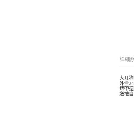
詳細
大耳狗
外盒24.
錶帶適
送禮自