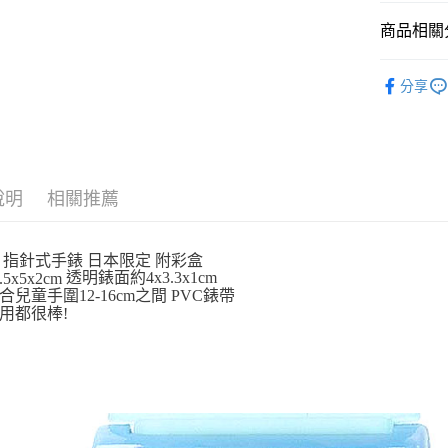
玉山商
台新國
Google Pa
商品相關分
台灣樂
ATM付款
依角色圖
分享
💡日常小確
運送方式
全家取貨
每筆NT$6
說明
相關推薦
付款後全
每筆NT$6
 指針式手錶 日本限定 附彩盒
透明錶面約4x3.3x1cm
5x5x2cm
7-11取貨
合兒童手圍12-16cm之間 PVC錶帶
用都很棒!
每筆NT$6
付款後7-1
每筆NT$6
宅配
每筆NT$1