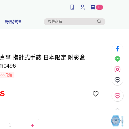
0
野馬推推
 喜拿 指針式手錶 日本限定 附彩盒
 mc496
999免運
85