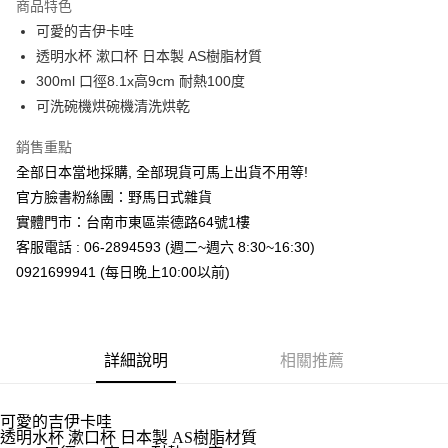
商品特色
合作金庫商業銀行
第一商業銀行
超商取貨付款
可愛的吉伊卡哇
華南商業銀行
彰化商業銀行
透明水杯 漱口杯 日本製 AS樹脂材質
LINE Pay
上海商業儲蓄銀行
台北富邦商業銀行
國泰世華商業銀行
兆豐國際商業銀行
300ml 口徑8.1x高9cm 耐熱100度
Apple Pay
臺灣中小企業銀行
台中商業銀行
可洗碗機烘碗機清洗烘乾
匯豐（台灣）商業銀行
華泰商業銀行
街口支付
聯邦商業銀行
遠東國際商業銀行
銷售重點
元大商業銀行
永豐商業銀行
悠遊付
全部日本當地採購, 全部現貨可馬上出貨不用等!
玉山商業銀行
星展（台灣）商業銀行
官方臉書粉絲團：野馬日式雜貨
台新國際商業銀行
中國信託商業銀行
Google Pay
實體門市：台南市東區崇德路64號1樓
台灣樂天信用卡公司
ATM付款
客服電話 : 06-2894593 (週二~週六 8:30~16:30)
0921699941 (每日晚上10:00以前)
運送方式
全家取貨付款
每筆NT$65，滿NT$999(含以上)免運費
詳細說明
相關推薦
付款後全家取貨
每筆NT$65，滿NT$999(含以上)免運費
可愛的吉伊卡哇
透明水杯 漱口杯 日本製 AS樹脂材質