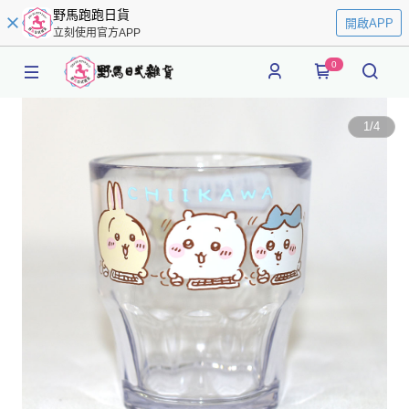
野馬跑跑日貨
開啟APP
立刻使用官方APP
0
1
/
4