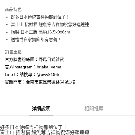
3 期 0 利率 每期
NT$188
21家銀行
商品特色
合作金庫商業銀行
第一商業銀行
超商取貨付款
好多日本傳統吉祥物都到位了！
華南商業銀行
彰化商業銀行
富士山 招財貓 鯉魚等吉祥物祝您好運連連
LINE Pay
上海商業儲蓄銀行
台北富邦商業銀行
國泰世華商業銀行
兆豐國際商業銀行
陶製 日本正版 高約16.5x9x8cm
Apple Pay
臺灣中小企業銀行
台中商業銀行
送禮或自家擺飾都有意義！
匯豐（台灣）商業銀行
華泰商業銀行
街口支付
聯邦商業銀行
遠東國際商業銀行
銷售重點
元大商業銀行
永豐商業銀行
悠遊付
官方臉書粉絲團：野馬日式雜貨
玉山商業銀行
星展（台灣）商業銀行
官方Instagram：brjaka_yema
台新國際商業銀行
中國信託商業銀行
Google Pay
Line ID 請搜尋：@pwv9196r
台灣樂天信用卡公司
ATM付款
實體門市：台南市東區崇德路64號1樓
運送方式
全家取貨付款
詳細說明
相關推薦
每筆NT$65，滿NT$999(含以上)免運費
付款後全家取貨
好多日本傳統吉祥物都到位了！
富士山 招財貓 鯉魚等吉祥物祝您好運連連
每筆NT$65，滿NT$999(含以上)免運費