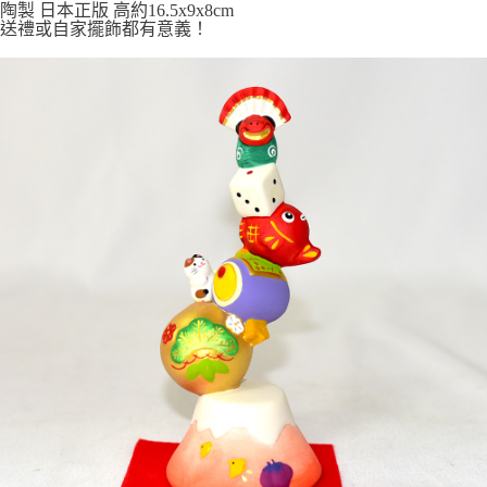
陶製 日本正版 高約16.5x9x8cm
送禮或自家擺飾都有意義！
7-11取貨付款
每筆NT$65，滿NT$999(含以上)免運費
付款後7-11取貨
每筆NT$65，滿NT$999(含以上)免運費
宅配
每筆NT$100，滿NT$999(含以上)免運費