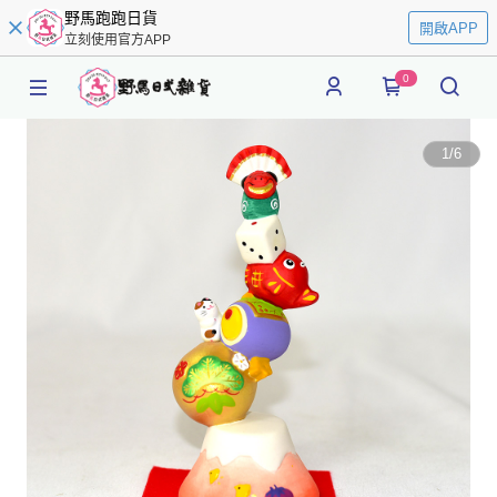
野馬跑跑日貨
開啟APP
立刻使用官方APP
0
1
/
6