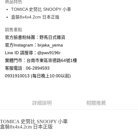
商品特色
合作金庫商業銀行
第一商業銀行
超商取貨付款
TOMICA 史努比 SNOOPY 小車
華南商業銀行
彰化商業銀行
盒裝8x4x4.2cm 日本正版
LINE Pay
上海商業儲蓄銀行
台北富邦商業銀行
國泰世華商業銀行
兆豐國際商業銀行
Apple Pay
銷售重點
臺灣中小企業銀行
台中商業銀行
官方臉書粉絲團：野馬日式雜貨
匯豐（台灣）商業銀行
華泰商業銀行
街口支付
聯邦商業銀行
遠東國際商業銀行
官方Instagram：brjaka_yema
元大商業銀行
永豐商業銀行
悠遊付
Line ID 請搜尋：@pwv9196r
玉山商業銀行
星展（台灣）商業銀行
實體門市：台南市東區崇德路64號1樓
台新國際商業銀行
中國信託商業銀行
Google Pay
客服電話 : 06-2894593
台灣樂天信用卡公司
ATM付款
0931910013 (每日晚上10:00以前)
運送方式
全家取貨付款
詳細說明
相關推薦
每筆NT$65，滿NT$999(含以上)免運費
付款後全家取貨
TOMICA 史努比 SNOOPY 小車
盒裝8x4x4.2cm 日本正版
每筆NT$65，滿NT$999(含以上)免運費