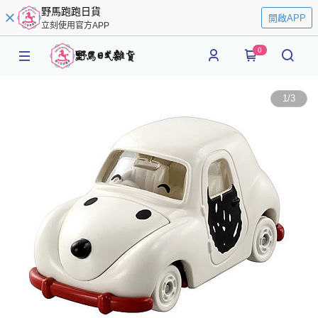
野馬跑跑日貨
開啟APP
立刻使用官方APP
0
1
/
3