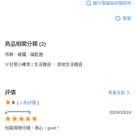
顯示電腦版詳細說明
客服
商品相關分類 (2)
吊飾．磁鐵．鑰匙圈
💡日常小確幸 | 生活雜貨
其他生活雜貨
評價
查看全部
5
(
2
則評價
)
a**************5
2024/10/24
包裝得很仔細、用心，good！