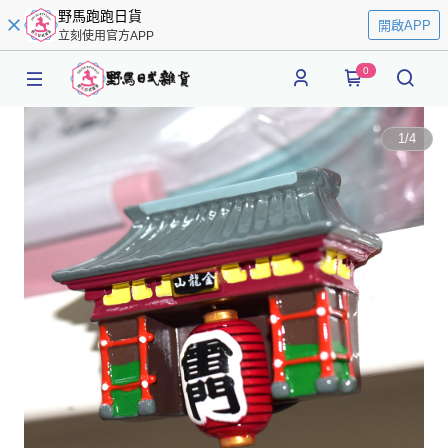
野馬跑跑日貨
開啟APP
立刻使用官方APP
0
1
/
4