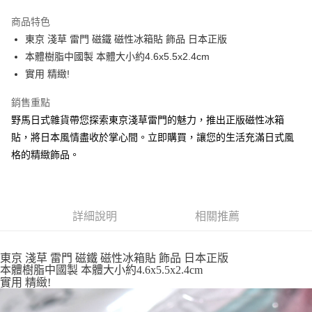
3 期 0 利率 每期
NT$65
21家銀行
商品特色
合作金庫商業銀行
第一商業銀行
超商取貨付款
東京 淺草 雷門 磁鐵 磁性冰箱貼 飾品 日本正版
華南商業銀行
彰化商業銀行
本體樹脂中國製 本體大小約4.6x5.5x2.4cm
LINE Pay
上海商業儲蓄銀行
台北富邦商業銀行
國泰世華商業銀行
兆豐國際商業銀行
實用 精緻!
Apple Pay
臺灣中小企業銀行
台中商業銀行
銷售重點
匯豐（台灣）商業銀行
華泰商業銀行
街口支付
聯邦商業銀行
遠東國際商業銀行
野馬日式雜貨帶您探索東京淺草雷門的魅力，推出正版磁性冰箱
元大商業銀行
永豐商業銀行
悠遊付
貼，將日本風情盡收於掌心間。立即購買，讓您的生活充滿日式風
玉山商業銀行
星展（台灣）商業銀行
格的精緻飾品。
台新國際商業銀行
中國信託商業銀行
Google Pay
台灣樂天信用卡公司
ATM付款
詳細說明
相關推薦
運送方式
全家取貨付款
東京 淺草 雷門 磁鐵 磁性冰箱貼 飾品 日本正版
每筆NT$65，滿NT$999(含以上)免運費
本體樹脂中國製 本體大小約4.6x5.5x2.4cm
實用 精緻!
付款後全家取貨
每筆NT$65，滿NT$999(含以上)免運費