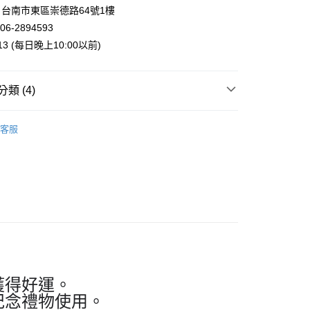
業銀行
星展（台灣）商業銀行
台南市東區崇德路64號1樓
際商業銀行
中國信託商業銀行
y
06-2894593
天信用卡公司
013 (每日晚上10:00以前)
類 (4)
付款
案
❤金運招財貓
客服
5，滿NT$999(含以上)免運費
運擺飾裝飾
招財貓擺飾
家取貨
列
日本瀨戶燒擺飾
5，滿NT$999(含以上)免運費
專區
付款
5，滿NT$999(含以上)免運費
1取貨
5，滿NT$999(含以上)免運費
獲得好運。
紀念禮物使用。
00，滿NT$999(含以上)免運費