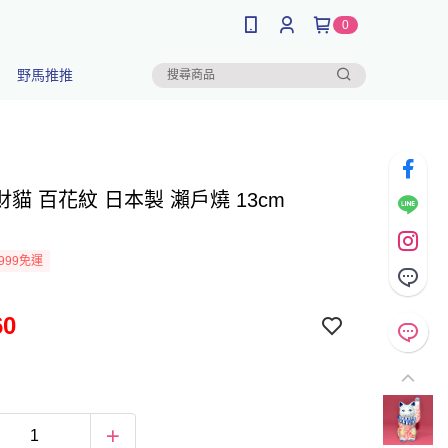
0
野馬推推
貓 百花紋 日本製 瀨戶燒 13cm
999免運
60