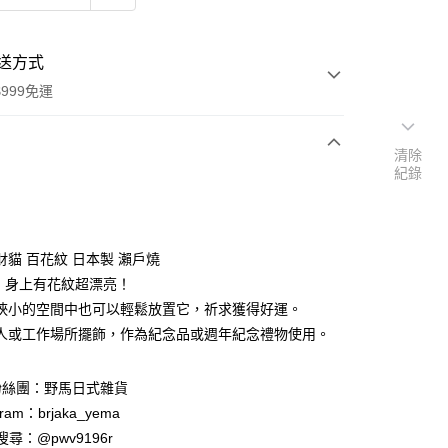
送方式
999免運
清除
紀錄
次付款
期付款
0 利率 每期
NT$320
21家銀行
財貓 百花紋 日本製 瀨戶燒
庫商業銀行
第一商業銀行
cm 身上有花紋超漂亮！
付款
業銀行
彰化商業銀行
狹小的空間中也可以輕鬆放置它，祈求獲得好運。
業儲蓄銀行
台北富邦商業銀行
人或工作場所擺飾，作為紀念品或週年紀念禮物使用。
華商業銀行
兆豐國際商業銀行
小企業銀行
台中商業銀行
台灣）商業銀行
華泰商業銀行
粉絲團：野馬日式雜貨
業銀行
遠東國際商業銀行
ram：brjaka_yema
業銀行
永豐商業銀行
 請搜尋：@pwv9196r