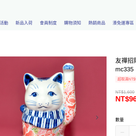
活動
新品入荷
會員制度
購物須知
熱銷商品
湊免運專區
友禪招財
mc335
超取滿NT$
NT$1,600
NT$9
數量