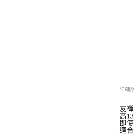
詳細
友禪
高1
即使
適合