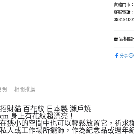
玉山商
實體門市：
台新國
Google Pa
客服電話 : 
台灣樂
ATM付款
0931910
運送方式
商品相關分
全家取貨
依角色圖
分享
每筆NT$6
⛩️和風開
付款後全
依商品系
每筆NT$6
🎌日本製
7-11取貨
說明
相關推薦
每筆NT$6
付款後7-1
招財貓 百花紋 日本製 瀨戶燒
每筆NT$6
3cm 身上有花紋超漂亮！
在狹小的空間中也可以輕鬆放置它，祈求
宅配
私人或工作場所擺飾，作為紀念品或週年
每筆NT$1