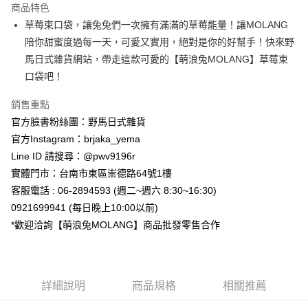
商品特色
合作金庫商業銀行
第一商業銀行
超商取貨付款
草莓束口袋，讓兔兔們一次擁有滿滿的草莓能量！讓MOLANG
華南商業銀行
彰化商業銀行
陪你甜蜜度過每一天，可愛又實用，絕對是你的好幫手！快來野
LINE Pay
上海商業儲蓄銀行
台北富邦商業銀行
國泰世華商業銀行
兆豐國際商業銀行
馬日式雜貨網站，帶走這款可愛的【萌浪兔MOLANG】草莓束
Apple Pay
臺灣中小企業銀行
台中商業銀行
口袋吧！
匯豐（台灣）商業銀行
華泰商業銀行
街口支付
聯邦商業銀行
遠東國際商業銀行
銷售重點
元大商業銀行
永豐商業銀行
悠遊付
官方臉書粉絲團：野馬日式雜貨
玉山商業銀行
星展（台灣）商業銀行
官方Instagram：brjaka_yema
台新國際商業銀行
中國信託商業銀行
Google Pay
Line ID 請搜尋：@pwv9196r
台灣樂天信用卡公司
ATM付款
實體門市：台南市東區崇德路64號1樓
客服電話 : 06-2894593 (週二~週六 8:30~16:30)
運送方式
0921699941 (每日晚上10:00以前)
*歡迎洽詢【萌浪兔MOLANG】商品批發零售合作
全家取貨付款
每筆NT$65，滿NT$999(含以上)免運費
付款後全家取貨
詳細說明
商品規格
相關推薦
每筆NT$65，滿NT$999(含以上)免運費