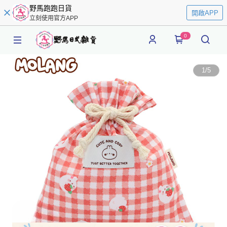
野馬跑跑日貨
開啟APP
立刻使用官方APP
0
1
/
5