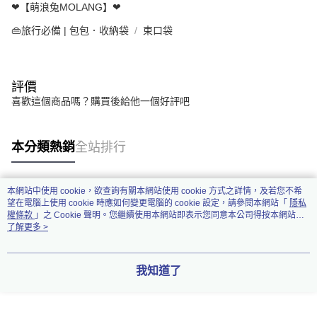
❤【萌浪兔MOLANG】❤
👜旅行必備 | 包包．收納袋
束口袋
評價
喜歡這個商品嗎？購買後給他一個好評吧
本分類熱銷
全站排行
本網站中使用 cookie，欲查詢有關本網站使用 cookie 方式之詳情，及若您不希
熱門標籤
望在電腦上使用 cookie 時應如何變更電腦的 cookie 設定，請參閱本網站「
隱私
權條款
」之 Cookie 聲明。您繼續使用本網站即表示您同意本公司得按本網站使
用條款之 Cookie 聲明使用 cookie。
了解更多 >
我知道了