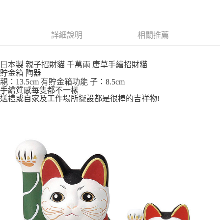
每筆NT$65，滿NT$999(含以上)免運費
付款後全家取貨
詳細說明
相關推薦
每筆NT$65，滿NT$999(含以上)免運費
7-11取貨付款
日本製 親子招財貓 千萬兩 唐草手繪招財貓
每筆NT$65，滿NT$999(含以上)免運費
貯金箱 陶器
親：13.5cm 有貯金箱功能 子：8.5cm
付款後7-11取貨
手繪質感每隻都不一樣
送禮或自家及工作場所擺設都是很棒的吉祥物!
每筆NT$65，滿NT$999(含以上)免運費
宅配
每筆NT$100，滿NT$999(含以上)免運費