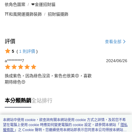
依角色圖案
❤金運招財貓
⛩️和風開運擺飾裝飾
招財貓擺飾
評價
查看全部
5
(
1
則評價
)
a**********7
2024/06/26
換成紫色，因為綠色沒貨，紫色也很美😍，喜歡

期待綠色😍
本分類熱銷
全站排行
本網站中使用 cookie，欲查詢有關本網站使用 cookie 方式之詳情，及若您不希
熱門標籤
望在電腦上使用 cookie 時應如何變更電腦的 cookie 設定，請參閱本網站「
隱私
權條款
」之 Cookie 聲明。您繼續使用本網站即表示您同意本公司得按本網站使