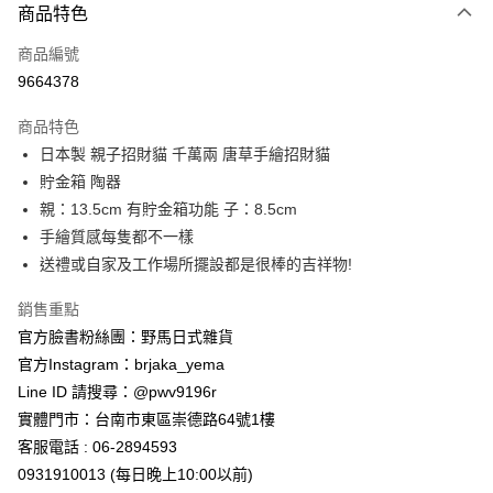
商品特色
信用卡一次付款
商品編號
信用卡分期付款
9664378
3 期 0 利率 每期
NT$563
21家銀行
商品特色
合作金庫商業銀行
第一商業銀行
超商取貨付款
日本製 親子招財貓 千萬兩 唐草手繪招財貓
華南商業銀行
彰化商業銀行
貯金箱 陶器
LINE Pay
上海商業儲蓄銀行
台北富邦商業銀行
國泰世華商業銀行
兆豐國際商業銀行
親：13.5cm 有貯金箱功能 子：8.5cm
Apple Pay
臺灣中小企業銀行
台中商業銀行
手繪質感每隻都不一樣
匯豐（台灣）商業銀行
華泰商業銀行
送禮或自家及工作場所擺設都是很棒的吉祥物!
街口支付
聯邦商業銀行
遠東國際商業銀行
元大商業銀行
永豐商業銀行
悠遊付
銷售重點
玉山商業銀行
星展（台灣）商業銀行
官方臉書粉絲團：野馬日式雜貨
台新國際商業銀行
中國信託商業銀行
Google Pay
官方Instagram：brjaka_yema
台灣樂天信用卡公司
ATM付款
Line ID 請搜尋：@pwv9196r
實體門市：台南市東區崇德路64號1樓
運送方式
客服電話 : 06-2894593
0931910013 (每日晚上10:00以前)
全家取貨付款