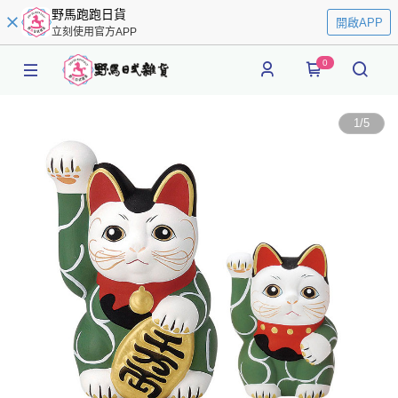
野馬跑跑日貨
開啟APP
立刻使用官方APP
0
1
/
5