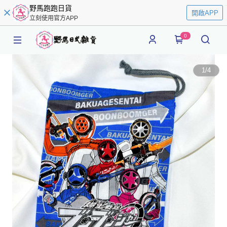
野馬跑跑日貨
開啟APP
立刻使用官方APP
0
1
/
4