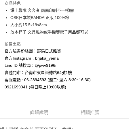
商品特色
合作金庫商業銀行
第一商業銀行
超商取貨付款
爆上戰隊 奔奔者 兩面印刷不一樣喔!
華南商業銀行
彰化商業銀行
OSK日本製BANDAI正版 100%棉
LINE Pay
上海商業儲蓄銀行
台北富邦商業銀行
國泰世華商業銀行
兆豐國際商業銀行
大小約15.5x19x8cm
Apple Pay
臺灣中小企業銀行
台中商業銀行
放木杯子 文具雜物或手機等電子用品都可以
匯豐（台灣）商業銀行
華泰商業銀行
街口支付
聯邦商業銀行
遠東國際商業銀行
銷售重點
元大商業銀行
永豐商業銀行
悠遊付
官方臉書粉絲團：野馬日式雜貨
玉山商業銀行
星展（台灣）商業銀行
官方Instagram：brjaka_yema
台新國際商業銀行
中國信託商業銀行
Google Pay
Line ID 請搜尋：@pwv9196r
台灣樂天信用卡公司
ATM付款
實體門市：台南市東區崇德路64號1樓
客服電話 : 06-2894593 (週二~週六 8:30~16:30)
運送方式
0921699941 (每日晚上10:00以前)
全家取貨付款
每筆NT$65，滿NT$999(含以上)免運費
詳細說明
相關推薦
付款後全家取貨
每筆NT$65，滿NT$999(含以上)免運費