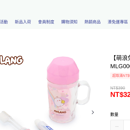
活動
新品入荷
會員制度
購物須知
熱銷商品
湊免運專區
【萌浪
MLG00
超取滿NT$
NT$390
NT$3
數量