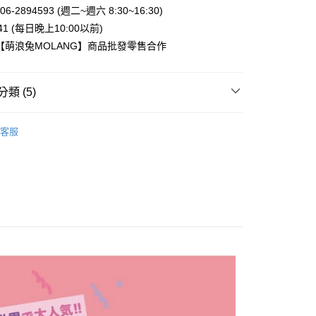
業銀行
星展（台灣）商業銀行
6-2894593 (週二~週六 8:30~16:30)
際商業銀行
中國信託商業銀行
y
941 (每日晚上10:00以前)
天信用卡公司
【萌浪兔MOLANG】商品批發零售合作
類 (5)
付款
MOLANG】❤
客服
5，滿NT$999(含以上)免運費
幸 | 生活雜貨
個人用品
家取貨
專區
5，滿NT$999(含以上)免運費
案
MOLANG | 萌浪兔
付款
價】8/1~8/16 指定商品任選2件88折
5，滿NT$999(含以上)免運費
1取貨
5，滿NT$999(含以上)免運費
00，滿NT$999(含以上)免運費