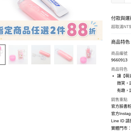
付款與運
超取滿NT$
付款方式
商品特色
信用卡一
商品編號
9660913
信用卡分
商品特色
3 期 
讓【萌
合作金
微笑，
超商取貨
華南商
有趣，
LINE Pay
上海商
銷售重點
國泰世
Apple Pay
官方臉書
臺灣中
匯豐（
官方Instag
街口支付
聯邦商
Line ID
元大商
悠遊付
實體門市：