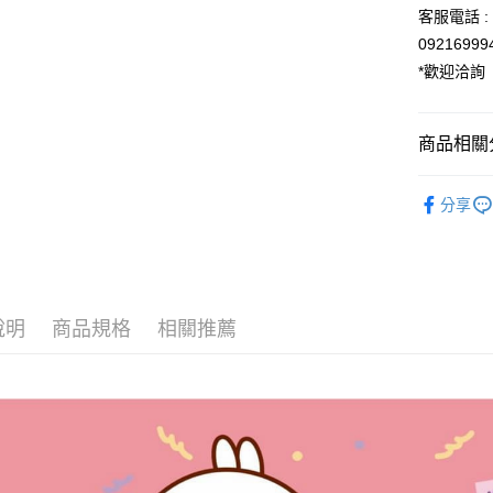
玉山商
客服電話 : 0
台新國
Google Pa
0921699
台灣樂
ATM付款
*歡迎洽詢
運送方式
商品相關分
全家取貨
❤【萌浪兔
分享
每筆NT$6
💡日常小確
付款後全
🎌日本製
每筆NT$6
依角色圖
7-11取貨
說明
商品規格
相關推薦
🎁【限時特
每筆NT$6
付款後7-1
每筆NT$6
宅配
每筆NT$1