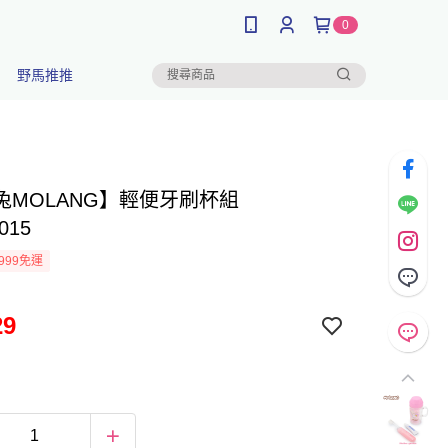
0
野馬推推
兔MOLANG】輕便牙刷杯組
015
999免運
29