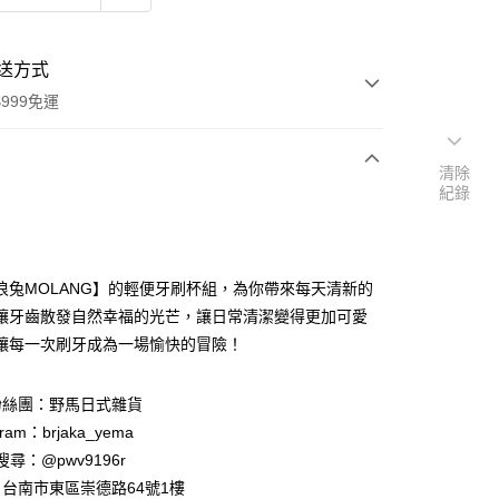
送方式
999免運
清除
紀錄
次付款
期付款
0 利率 每期
NT$109
21家銀行
浪兔MOLANG】的輕便牙刷杯組，為你帶來每天清新的
庫商業銀行
第一商業銀行
讓牙齒散發自然幸福的光芒，讓日常清潔變得更加可愛
付款
業銀行
彰化商業銀行
讓每一次刷牙成為一場愉快的冒險！
業儲蓄銀行
台北富邦商業銀行
華商業銀行
兆豐國際商業銀行
粉絲團：野馬日式雜貨
小企業銀行
台中商業銀行
台灣）商業銀行
華泰商業銀行
ram：brjaka_yema
業銀行
遠東國際商業銀行
 請搜尋：@pwv9196r
業銀行
永豐商業銀行
台南市東區崇德路64號1樓