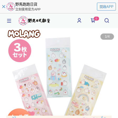
野馬跑跑日貨
開啟APP
立刻使用官方APP
0
1
/
4