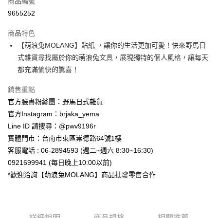
商品編號
信用卡分期付款
9655252
3 期 0 利率 每期
NT$56
21家銀行
商品特色
合作金庫商業銀行
第一商業銀行
超商取貨付款
【萌浪兔MOLANG】貼紙 ，讓你的生活更加可愛！快來野馬日
華南商業銀行
彰化商業銀行
式雜貨尋找屬於你的萌浪兔文具，展現獨特的個人風格，讓每天
LINE Pay
上海商業儲蓄銀行
台北富邦商業銀行
國泰世華商業銀行
兆豐國際商業銀行
都充滿愉快的驚喜！
Apple Pay
臺灣中小企業銀行
台中商業銀行
銷售重點
匯豐（台灣）商業銀行
華泰商業銀行
街口支付
聯邦商業銀行
遠東國際商業銀行
官方臉書粉絲團：野馬日式雜貨
元大商業銀行
永豐商業銀行
悠遊付
官方Instagram：brjaka_yema
玉山商業銀行
星展（台灣）商業銀行
Line ID 請搜尋：@pwv9196r
台新國際商業銀行
中國信託商業銀行
Google Pay
實體門市：台南市東區崇德路64號1樓
台灣樂天信用卡公司
ATM付款
客服電話 : 06-2894593 (週二~週六 8:30~16:30)
0921699941 (每日晚上10:00以前)
運送方式
*歡迎洽詢【萌浪兔MOLANG】商品批發零售合作
全家取貨付款
每筆NT$65，滿NT$999(含以上)免運費
詳細說明
商品規格
相關推薦