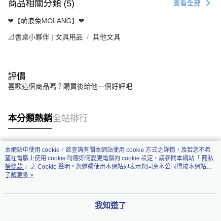
商品相關分類 (5)
查看全部
❤【萌浪兔MOLANG】❤
📐書桌小夥伴 | 文具用品
其他文具
評價
喜歡這個商品嗎？購買後給他一個好評吧
本分類熱銷
全站排行
本網站中使用 cookie，欲查詢有關本網站使用 cookie 方式之詳情，及若您不希
熱門標籤
望在電腦上使用 cookie 時應如何變更電腦的 cookie 設定，請參閱本網站「
隱私
權條款
」之 Cookie 聲明。您繼續使用本網站即表示您同意本公司得按本網站使
用條款之 Cookie 聲明使用 cookie。
了解更多 >
我知道了