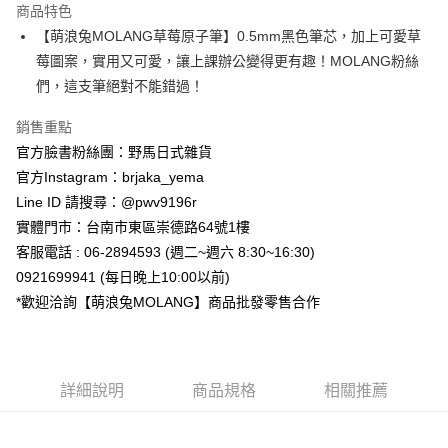
商品特色
合作金庫商業銀行
第一商業銀行
超商取貨付款
【萌浪兔MOLANG草莓原子筆】0.5mm黑色筆芯，加上可愛草
華南商業銀行
彰化商業銀行
莓圖案，實用又可愛，讓上課辦公變得更有趣！MOLANG粉絲
LINE Pay
上海商業儲蓄銀行
台北富邦商業銀行
國泰世華商業銀行
兆豐國際商業銀行
們，這支筆絕對不能錯過！
Apple Pay
臺灣中小企業銀行
台中商業銀行
銷售重點
匯豐（台灣）商業銀行
華泰商業銀行
街口支付
聯邦商業銀行
遠東國際商業銀行
官方臉書粉絲團：野馬日式雜貨
元大商業銀行
永豐商業銀行
悠遊付
官方Instagram：brjaka_yema
玉山商業銀行
星展（台灣）商業銀行
Line ID 請搜尋：@pwv9196r
台新國際商業銀行
中國信託商業銀行
Google Pay
實體門市：台南市東區崇德路64號1樓
台灣樂天信用卡公司
ATM付款
客服電話 : 06-2894593 (週二~週六 8:30~16:30)
0921699941 (每日晚上10:00以前)
運送方式
*歡迎洽詢【萌浪兔MOLANG】商品批發零售合作
全家取貨付款
每筆NT$65，滿NT$999(含以上)免運費
詳細說明
商品規格
相關推薦
付款後全家取貨
每筆NT$65，滿NT$999(含以上)免運費