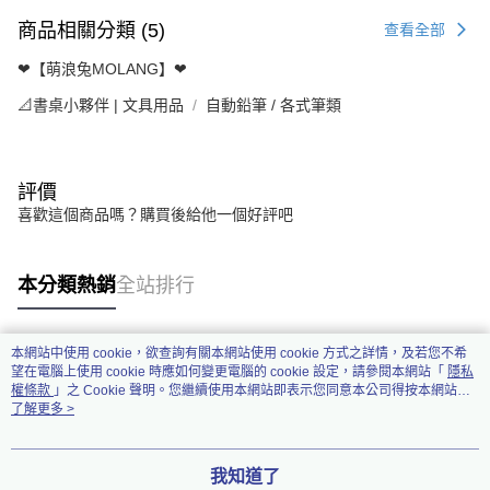
商品相關分類 (5)
查看全部
❤【萌浪兔MOLANG】❤
📐書桌小夥伴 | 文具用品
自動鉛筆 / 各式筆類
評價
喜歡這個商品嗎？購買後給他一個好評吧
本分類熱銷
全站排行
本網站中使用 cookie，欲查詢有關本網站使用 cookie 方式之詳情，及若您不希
熱門標籤
望在電腦上使用 cookie 時應如何變更電腦的 cookie 設定，請參閱本網站「
隱私
權條款
」之 Cookie 聲明。您繼續使用本網站即表示您同意本公司得按本網站使
用條款之 Cookie 聲明使用 cookie。
了解更多 >
我知道了