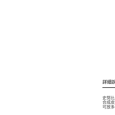
詳細
史努比 
合成皮革
可放多