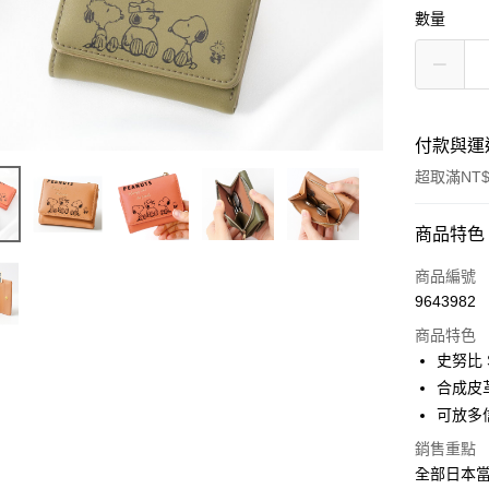
數量
付款與運
超取滿NT$
付款方式
商品特色
信用卡一
商品編號
9643982
信用卡分
商品特色
3 期 
史努比 
合作金
合成皮革
超商取貨
華南商
可放多
LINE Pay
上海商
銷售重點
國泰世
Apple Pay
全部日本當
臺灣中