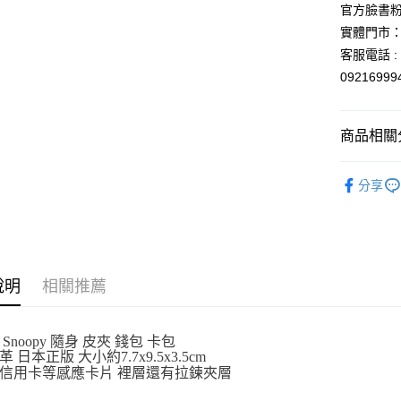
匯豐（
官方臉書
街口支付
聯邦商
實體門市：
元大商
悠遊付
客服電話 : 0
玉山商
0921699
台新國
Google Pa
台灣樂
ATM付款
商品相關分
依角色圖
運送方式
分享
👜旅行必備
全家取貨
每筆NT$6
付款後全
說明
相關推薦
每筆NT$6
7-11取貨
Snoopy 隨身 皮夾 錢包 卡包
每筆NT$6
 日本正版 大小約7.7x9.5x3.5cm
信用卡等感應卡片 裡層還有拉鍊夾層
付款後7-1