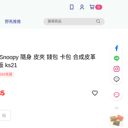
0
野馬推推
Snoopy 隨身 皮夾 錢包 卡包 合成皮革
 ks21
999免運
35
桔