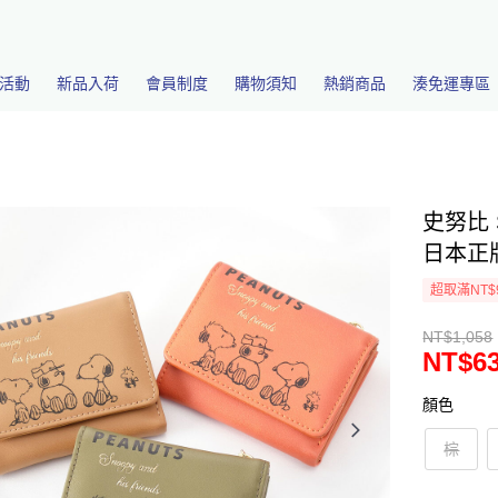
活動
新品入荷
會員制度
購物須知
熱銷商品
湊免運專區
史努比 
日本正版
超取滿NT$
NT$1,058
NT$6
顏色
棕