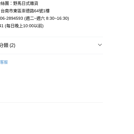
台灣）商業銀行
華泰商業銀行
粉絲團：野馬日式雜貨
業銀行
遠東國際商業銀行
台南市東區崇德路64號1樓
業銀行
永豐商業銀行
6-2894593 (週二~週六 8:30~16:30)
業銀行
星展（台灣）商業銀行
941 (每日晚上10:00以前)
際商業銀行
中國信託商業銀行
y
天信用卡公司
類 (2)
案
Snoopy | 史努比
客服
 | 包包．收納袋
零錢包．卡包．皮夾
付款
5，滿NT$999(含以上)免運費
家取貨
5，滿NT$999(含以上)免運費
付款
5，滿NT$999(含以上)免運費
1取貨