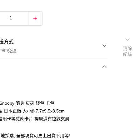
送方式
清除
999免運
紀錄
次付款
期付款
0 利率 每期
NT$211
21家銀行
Snoopy 隨身 皮夾 錢包 卡包
庫商業銀行
第一商業銀行
 日本正版 大小約7.7x9.5x3.5cm
付款
業銀行
彰化商業銀行
信用卡等感應卡片 裡層還有拉鍊夾層
業儲蓄銀行
台北富邦商業銀行
華商業銀行
兆豐國際商業銀行
地採購, 全部現貨可馬上出貨不用等!
小企業銀行
台中商業銀行