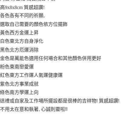
付款後全家取貨
高9x8x8cm 質感超讚!
每筆NT$65，滿NT$999(含以上)免運費
各色各有不同的祈願,
7-11取貨付款
選取自己需要的顏色依方位擺飾
每筆NT$65，滿NT$999(含以上)免運費
黃色西方金運上昇
付款後7-11取貨
白色東北方自身淨化
每筆NT$65，滿NT$999(含以上)免運費
黑色北方厄運消除
金色是萬能色適用任何場合和其他顏色併用更好
宅配
粉色東南戀愛運
每筆NT$100，滿NT$999(含以上)免運費
紅色東方工作運人氣運健康運
紫色北方事業成就
綠色南方學運上向
送禮或自家及工作場所擺設都是很棒的吉祥物! 質感超讚!
不用太在意和執著, 心誠則靈啦!!