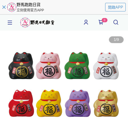
野馬跑跑日貨
開啟APP
立刻使用官方APP
0
1
/
9