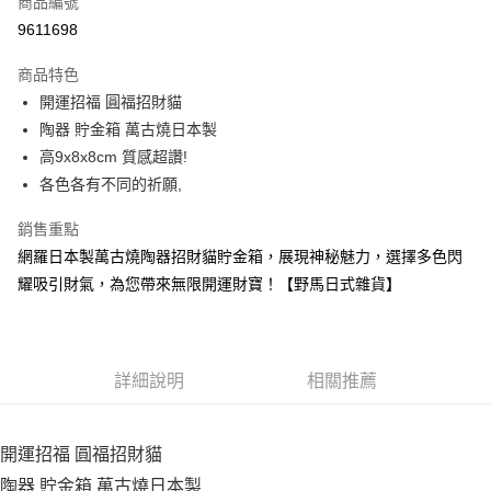
商品編號
信用卡分期付款
9611698
3 期 0 利率 每期
NT$96
21家銀行
商品特色
合作金庫商業銀行
第一商業銀行
超商取貨付款
開運招福 圓福招財貓
華南商業銀行
彰化商業銀行
陶器 貯金箱 萬古燒日本製
LINE Pay
上海商業儲蓄銀行
台北富邦商業銀行
國泰世華商業銀行
兆豐國際商業銀行
高9x8x8cm 質感超讚!
Apple Pay
臺灣中小企業銀行
台中商業銀行
各色各有不同的祈願,
匯豐（台灣）商業銀行
華泰商業銀行
街口支付
聯邦商業銀行
遠東國際商業銀行
銷售重點
元大商業銀行
永豐商業銀行
悠遊付
網羅日本製萬古燒陶器招財貓貯金箱，展現神秘魅力，選擇多色閃
玉山商業銀行
星展（台灣）商業銀行
耀吸引財氣，為您帶來無限開運財寶！【野馬日式雜貨】
台新國際商業銀行
中國信託商業銀行
Google Pay
台灣樂天信用卡公司
ATM付款
詳細說明
相關推薦
運送方式
全家取貨付款
開運招福 圓福招財貓
每筆NT$65，滿NT$999(含以上)免運費
陶器 貯金箱 萬古燒日本製