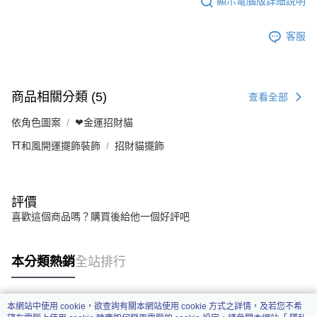
顯示電腦版詳細說明
客服
商品相關分類 (5)
查看全部
依角色圖案
❤金運招財貓
⛩️和風開運擺飾裝飾
招財貓擺飾
評價
喜歡這個商品嗎？購買後給他一個好評吧
本分類熱銷
全站排行
本網站中使用 cookie，欲查詢有關本網站使用 cookie 方式之詳情，及若您不希
熱門標籤