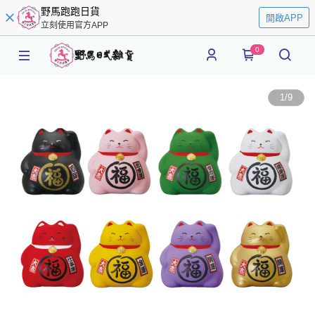
野馬跑跑日貨
開啟APP
立刻使用官方APP
0
1
/
9