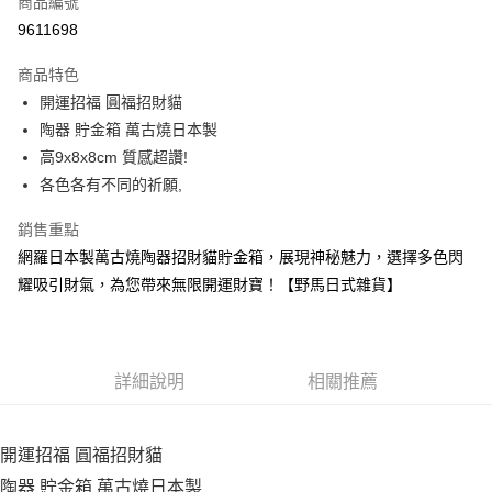
商品編號
信用卡分期付款
9611698
3 期 0 利率 每期
NT$96
21家銀行
商品特色
合作金庫商業銀行
第一商業銀行
超商取貨付款
開運招福 圓福招財貓
華南商業銀行
彰化商業銀行
陶器 貯金箱 萬古燒日本製
LINE Pay
上海商業儲蓄銀行
台北富邦商業銀行
國泰世華商業銀行
兆豐國際商業銀行
高9x8x8cm 質感超讚!
Apple Pay
臺灣中小企業銀行
台中商業銀行
各色各有不同的祈願,
匯豐（台灣）商業銀行
華泰商業銀行
街口支付
聯邦商業銀行
遠東國際商業銀行
銷售重點
元大商業銀行
永豐商業銀行
悠遊付
網羅日本製萬古燒陶器招財貓貯金箱，展現神秘魅力，選擇多色閃
玉山商業銀行
星展（台灣）商業銀行
耀吸引財氣，為您帶來無限開運財寶！【野馬日式雜貨】
台新國際商業銀行
中國信託商業銀行
Google Pay
台灣樂天信用卡公司
ATM付款
詳細說明
相關推薦
運送方式
全家取貨付款
開運招福 圓福招財貓
每筆NT$65，滿NT$999(含以上)免運費
陶器 貯金箱 萬古燒日本製