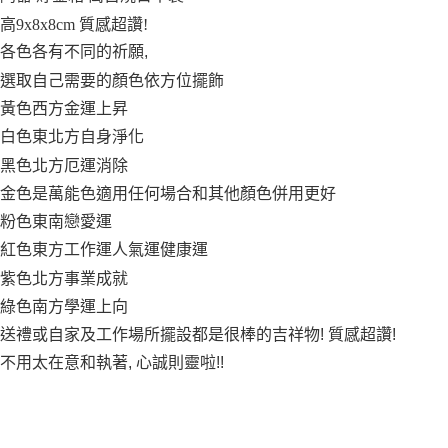
付款後全家取貨
高9x8x8cm 質感超讚!
每筆NT$65，滿NT$999(含以上)免運費
各色各有不同的祈願,
7-11取貨付款
選取自己需要的顏色依方位擺飾
每筆NT$65，滿NT$999(含以上)免運費
黃色西方金運上昇
付款後7-11取貨
白色東北方自身淨化
每筆NT$65，滿NT$999(含以上)免運費
黑色北方厄運消除
金色是萬能色適用任何場合和其他顏色併用更好
宅配
粉色東南戀愛運
每筆NT$100，滿NT$999(含以上)免運費
紅色東方工作運人氣運健康運
紫色北方事業成就
綠色南方學運上向
送禮或自家及工作場所擺設都是很棒的吉祥物! 質感超讚!
不用太在意和執著, 心誠則靈啦!!