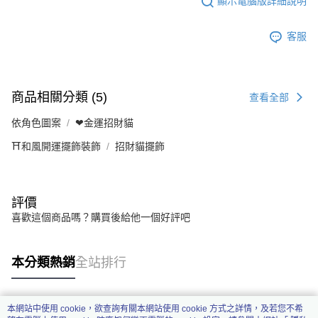
顯示電腦版詳細說明
客服
商品相關分類 (5)
查看全部
依角色圖案
❤金運招財貓
⛩️和風開運擺飾裝飾
招財貓擺飾
評價
喜歡這個商品嗎？購買後給他一個好評吧
本分類熱銷
全站排行
本網站中使用 cookie，欲查詢有關本網站使用 cookie 方式之詳情，及若您不希
熱門標籤