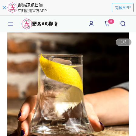
野馬跑跑日貨
開啟APP
立刻使用官方APP
0
1
/
3