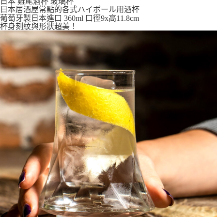
日本 雞尾酒杯 玻璃杯
7-11取貨付款
日本居酒屋常點的各式ハイボール用酒杯
葡萄牙製日本進口 360ml 口徑9x高11.8cm
每筆NT$65，滿NT$999(含以上)免運費
杯身刻紋與形狀超美！
付款後7-11取貨
每筆NT$65，滿NT$999(含以上)免運費
宅配
每筆NT$100，滿NT$999(含以上)免運費