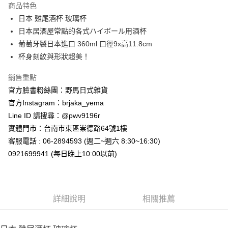
商品特色
合作金庫商業銀行
第一商業銀行
超商取貨付款
日本 雞尾酒杯 玻璃杯
華南商業銀行
彰化商業銀行
日本居酒屋常點的各式ハイボール用酒杯
LINE Pay
上海商業儲蓄銀行
台北富邦商業銀行
國泰世華商業銀行
兆豐國際商業銀行
葡萄牙製日本進口 360ml 口徑9x高11.8cm
Apple Pay
臺灣中小企業銀行
台中商業銀行
杯身刻紋與形狀超美！
匯豐（台灣）商業銀行
華泰商業銀行
街口支付
聯邦商業銀行
遠東國際商業銀行
銷售重點
元大商業銀行
永豐商業銀行
悠遊付
官方臉書粉絲團：野馬日式雜貨
玉山商業銀行
星展（台灣）商業銀行
官方Instagram：brjaka_yema
台新國際商業銀行
中國信託商業銀行
Google Pay
Line ID 請搜尋：@pwv9196r
台灣樂天信用卡公司
ATM付款
實體門市：台南市東區崇德路64號1樓
客服電話 : 06-2894593 (週二~週六 8:30~16:30)
運送方式
0921699941 (每日晚上10:00以前)
全家取貨付款
每筆NT$65，滿NT$999(含以上)免運費
詳細說明
相關推薦
付款後全家取貨
每筆NT$65，滿NT$999(含以上)免運費