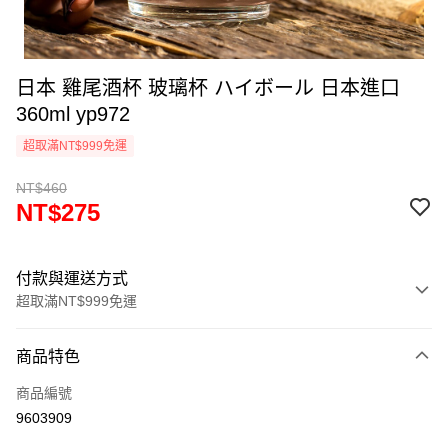
日本 雞尾酒杯 玻璃杯 ハイボール 日本進口
360ml yp972
超取滿NT$999免運
NT$460
NT$275
付款與運送方式
超取滿NT$999免運
付款方式
商品特色
信用卡一次付款
商品編號
信用卡分期付款
9603909
3 期 0 利率 每期
NT$91
21家銀行