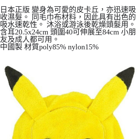
7-11取貨付款
日本正版 變身為可愛的皮卡丘，亦迅速吸
每筆NT$65，滿NT$999(含以上)免運費
收濕髮。 同毛巾布材料，因此具有出色的
吸水速乾性。 沐浴或游泳後乾燥頭髮用。
付款後7-11取貨
含耳20.5x24cm 頭圍40可伸展至84cm 小朋
每筆NT$65，滿NT$999(含以上)免運費
友及成人都可用。
宅配
中國製 材質poly85% nylon15%
每筆NT$100，滿NT$999(含以上)免運費