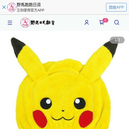
野馬跑跑日貨
開啟APP
立刻使用官方APP
0
1
/
3