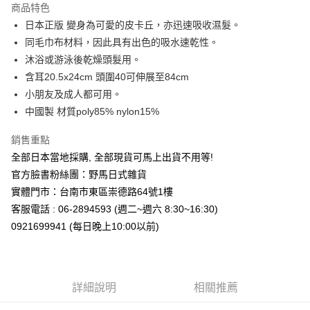
商品特色
合作金庫商業銀行
第一商業銀行
超商取貨付款
日本正版 變身為可愛的皮卡丘，亦迅速吸收濕髮。
華南商業銀行
彰化商業銀行
同毛巾布材料，因此具有出色的吸水速乾性。
LINE Pay
上海商業儲蓄銀行
台北富邦商業銀行
國泰世華商業銀行
兆豐國際商業銀行
沐浴或游泳後乾燥頭髮用。
Apple Pay
臺灣中小企業銀行
台中商業銀行
含耳20.5x24cm 頭圍40可伸展至84cm
匯豐（台灣）商業銀行
華泰商業銀行
小朋友及成人都可用。
街口支付
聯邦商業銀行
遠東國際商業銀行
中國製 材質poly85% nylon15%
元大商業銀行
永豐商業銀行
悠遊付
玉山商業銀行
星展（台灣）商業銀行
銷售重點
台新國際商業銀行
中國信託商業銀行
Google Pay
全部日本當地採購, 全部現貨可馬上出貨不用等!
台灣樂天信用卡公司
ATM付款
官方臉書粉絲團：野馬日式雜貨
實體門市：台南市東區崇德路64號1樓
運送方式
客服電話 : 06-2894593 (週二~週六 8:30~16:30)
0921699941 (每日晚上10:00以前)
全家取貨付款
每筆NT$65，滿NT$999(含以上)免運費
付款後全家取貨
詳細說明
相關推薦
每筆NT$65，滿NT$999(含以上)免運費