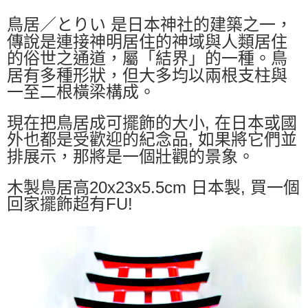
7-11取貨付款
鳥居／とりい 是日本神社的建築之一，
每筆NT$65，滿NT$999(含以上)免運費
傳說是連接神明居住的神域與人類居住
付款後7-11取貨
的俗世之通道，屬「結界」的一種。鳥
每筆NT$65，滿NT$999(含以上)免運費
居有多種形狀，但大多均以兩根支柱與
一至二根橫梁構成。
宅配
每筆NT$100，滿NT$999(含以上)免運費
現在把鳥居成可擺飾的大小, 在日本或國
外也都是受歡迎的紀念品, 如果將它們並
排展示，那將是一個壯觀的景象。
木製鳥居高20x23x5.5cm 日本製, 買一個
回家擺飾超有FU!