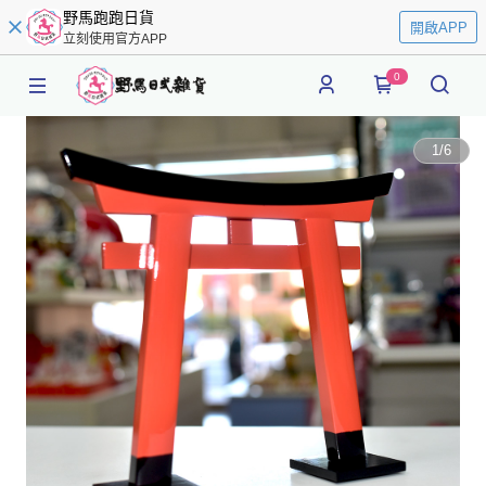
野馬跑跑日貨
開啟APP
立刻使用官方APP
0
1
/
6