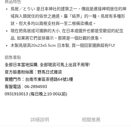
商品特色
合作金庫商業銀行
第一商業銀行
超商取貨付款
鳥居／とりい 是日本神社的建築之一，傳說是連接神明居住的神
華南商業銀行
彰化商業銀行
域與人類居住的俗世之通道，屬「結界」的一種。鳥居有多種形
LINE Pay
上海商業儲蓄銀行
台北富邦商業銀行
國泰世華商業銀行
兆豐國際商業銀行
狀，但大多均以兩根支柱與一至二根橫梁構成。
Apple Pay
臺灣中小企業銀行
台中商業銀行
現在把鳥居成可擺飾的大小, 在日本或國外也都是受歡迎的紀念
匯豐（台灣）商業銀行
華泰商業銀行
品, 如果將它們並排展示，那將是一個壯觀的景象。
街口支付
聯邦商業銀行
遠東國際商業銀行
木製鳥居高20x23x5.5cm 日本製, 買一個回家擺飾超有FU!
元大商業銀行
永豐商業銀行
悠遊付
玉山商業銀行
星展（台灣）商業銀行
銷售重點
台新國際商業銀行
中國信託商業銀行
Google Pay
全部日本當地採購, 全部現貨可馬上出貨不用等!
台灣樂天信用卡公司
ATM付款
官方臉書粉絲團：野馬日式雜貨
實體門市：台南市東區崇德路64號1樓
運送方式
客服電話 : 06-2894593
0931910013 (每日晚上10:00以前)
全家取貨付款
每筆NT$65，滿NT$999(含以上)免運費
付款後全家取貨
詳細說明
相關推薦
每筆NT$65，滿NT$999(含以上)免運費