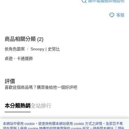
顯示電腦版詳細說明
客服
商品相關分類 (2)
依角色圖案
Snoopy | 史努比
桌遊．卡通擺飾
評價
喜歡這個商品嗎？購買後給他一個好評吧
本分類熱銷
全站排行
本網站中使用 cookie，欲查詢有關本網站使用 cookie 方式之詳情，及若您不希
熱門標籤
望在電腦上使用 cookie 時應如何變更電腦的 cookie 設定，請參閱本網站「
隱私