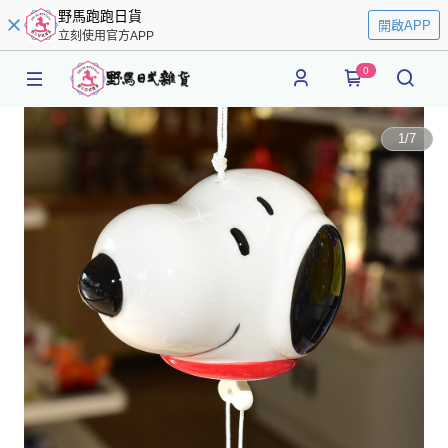
野馬跑跑日貨
開啟APP
立刻使用官方APP
0
1
/
7