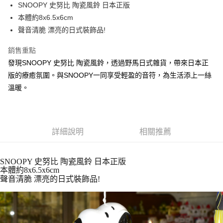
超商取貨付款
SNOOPY 史努比 陶瓷風鈴 日本正版
華南商業銀行
彰化商業銀行
本體約8x6.5x6cm
LINE Pay
上海商業儲蓄銀行
台北富邦商業銀行
國泰世華商業銀行
兆豐國際商業銀行
聲音清脆 漂亮的日式裝飾品!
Apple Pay
臺灣中小企業銀行
台中商業銀行
銷售重點
匯豐（台灣）商業銀行
華泰商業銀行
街口支付
聯邦商業銀行
遠東國際商業銀行
發現SNOOPY 史努比 陶瓷風鈴，透過野馬日式雜貨，帶來日本正
元大商業銀行
永豐商業銀行
悠遊付
版的療癒氛圍。與SNOOPY一同享受輕盈的音符，為生活添上一絲
玉山商業銀行
星展（台灣）商業銀行
溫暖。
台新國際商業銀行
中國信託商業銀行
Google Pay
台灣樂天信用卡公司
ATM付款
詳細說明
相關推薦
運送方式
全家取貨付款
SNOOPY 史努比 陶瓷風鈴 日本正版
每筆NT$65，滿NT$999(含以上)免運費
本體約8x6.5x6cm
聲音清脆 漂亮的日式裝飾品!
付款後全家取貨
每筆NT$65，滿NT$999(含以上)免運費
7-11取貨付款