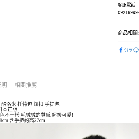
玉山商
客服電話 : 0
台新國
Google Pa
0921699
台灣樂
ATM付款
商品相關分
運送方式
依角色圖
分享
全家取貨
👜旅行必備
每筆NT$6
付款後全
每筆NT$6
說明
相關推薦
7-11取貨
每筆NT$6
mi 酷洛米 托特包 鈕扣 手提包
io日本正版
付款後7-1
色不一樣 毛絨絨的質感 超級可愛!
每筆NT$6
3x8cm 含手把約高27cm
宅配
每筆NT$1