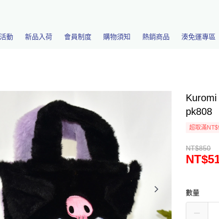
活動
新品入荷
會員制度
購物須知
熱銷商品
湊免運專區
Kuro
pk808
超取滿NT$
NT$850
NT$5
數量