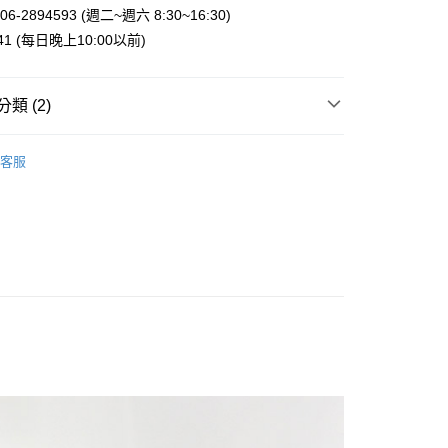
業銀行
星展（台灣）商業銀行
6-2894593 (週二~週六 8:30~16:30)
際商業銀行
中國信託商業銀行
y
941 (每日晚上10:00以前)
天信用卡公司
類 (2)
案
Sanrio | 三麗鷗
客服
付款
 | 包包．收納袋
手提袋．背包
5，滿NT$999(含以上)免運費
家取貨
5，滿NT$999(含以上)免運費
付款
5，滿NT$999(含以上)免運費
1取貨
5，滿NT$999(含以上)免運費
00，滿NT$999(含以上)免運費