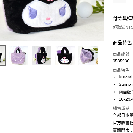
付款與運
超取滿NT$
付款方式
商品特色
信用卡一
商品編號
9535936
信用卡分
商品特色
3 期 
Kuro
合作金
Sanr
超商取貨
華南商
兩面顏
LINE Pay
上海商
16x2
國泰世
Apple Pay
銷售重點
臺灣中
匯豐（
全部日本當
街口支付
聯邦商
官方臉書
元大商
悠遊付
實體門市：