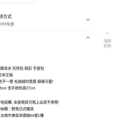
送方式
999免運
清除
紀錄
次付款
期付款
0 利率 每期
NT$170
21家銀行
mi 酷洛米 托特包 鈕扣 手提包
庫商業銀行
第一商業銀行
io日本正版
付款
業銀行
彰化商業銀行
色不一樣 毛絨絨的質感 超級可愛!
業儲蓄銀行
台北富邦商業銀行
3x8cm 含手把約高27cm
華商業銀行
兆豐國際商業銀行
小企業銀行
台中商業銀行
台灣）商業銀行
華泰商業銀行
地採購, 全部現貨可馬上出貨不用等!
業銀行
遠東國際商業銀行
粉絲團：野馬日式雜貨
業銀行
永豐商業銀行
台南市東區崇德路64號1樓