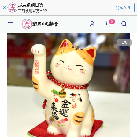
野馬跑跑日貨
開啟APP
立刻使用官方APP
0
1
/
6