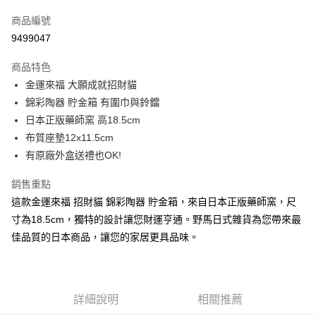
信用卡一次付款
商品編號
信用卡分期付款
9499047
3 期 0 利率 每期
NT$459
21家銀行
商品特色
合作金庫商業銀行
第一商業銀行
超商取貨付款
金運來福 大願成就招財貓
華南商業銀行
彰化商業銀行
錦彩陶器 貯金箱 有圍巾與鈴鐺
LINE Pay
上海商業儲蓄銀行
台北富邦商業銀行
國泰世華商業銀行
兆豐國際商業銀行
日本正版藥師窯 高18.5cm
Apple Pay
臺灣中小企業銀行
台中商業銀行
布質座墊12x11.5cm
匯豐（台灣）商業銀行
華泰商業銀行
有原廠外盒送禮也OK!
街口支付
聯邦商業銀行
遠東國際商業銀行
元大商業銀行
永豐商業銀行
悠遊付
銷售重點
玉山商業銀行
星展（台灣）商業銀行
這款金運來福 招財貓 錦彩陶器 貯金箱，來自日本正版藥師窯，尺
台新國際商業銀行
中國信託商業銀行
Google Pay
寸為18.5cm，獨特的設計讓您財運亨通。野馬日式雜貨為您帶來最
台灣樂天信用卡公司
ATM付款
佳品質的日本商品，讓您的家居更具品味。
運送方式
全家取貨付款
詳細說明
相關推薦
每筆NT$65，滿NT$999(含以上)免運費