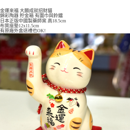
付款後全家取貨
金運來福 大願成就招財貓
錦彩陶器 貯金箱 有圍巾與鈴鐺
每筆NT$65，滿NT$999(含以上)免運費
日本正版中國製藥師窯 高18.5cm
布質座墊12x11.5cm
7-11取貨付款
有原廠外盒送禮也OK!
每筆NT$65，滿NT$999(含以上)免運費
付款後7-11取貨
每筆NT$65，滿NT$999(含以上)免運費
宅配
每筆NT$100，滿NT$999(含以上)免運費