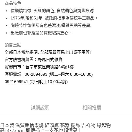
商品特色
合作金庫商業銀行
第一商業銀行
超商取貨付款
信樂燒特徵: 火紅的顏色, 自然釉色與燒焦痕跡
華南商業銀行
彰化商業銀行
1976年,昭和51年, 被政府指定為傳統手工藝品。
LINE Pay
上海商業儲蓄銀行
台北富邦商業銀行
國泰世華商業銀行
兆豐國際商業銀行
陶燒特性每個都有色差濃淡,鐵質黑點等差異,
Apple Pay
臺灣中小企業銀行
台中商業銀行
出廠前也都經過品質檢驗請放心。
匯豐（台灣）商業銀行
華泰商業銀行
街口支付
聯邦商業銀行
遠東國際商業銀行
銷售重點
元大商業銀行
永豐商業銀行
悠遊付
全部日本當地採購, 全部現貨可馬上出貨不用等!
玉山商業銀行
星展（台灣）商業銀行
官方臉書粉絲團：野馬日式雜貨
台新國際商業銀行
中國信託商業銀行
Google Pay
實體門市：台南市東區崇德路64號1樓
台灣樂天信用卡公司
ATM付款
客服電話 : 06-2894593 (週二~週六 8:30~16:30)
0921699941 (每日晚上10:00以前)
運送方式
全家取貨付款
每筆NT$65，滿NT$999(含以上)免運費
詳細說明
相關推薦
付款後全家取貨
每筆NT$65，滿NT$999(含以上)免運費
日本製 滋賀縣信樂燒 貓頭鷹 花器 擺飾 吉祥物 緣起物
高14x7x5cm 即使插上一支花也超漂亮！