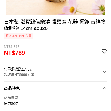
日本製 滋賀縣信樂燒 貓頭鷹 花器 擺飾 吉祥物
緣起物 14cm ao320
超取滿NT$999免運
NT$1,315
NT$789
付款與運送方式
超取滿NT$999免運
付款方式
商品特色
信用卡一次付款
商品編號
信用卡分期付款
9475927
3 期 0 利率 每期
NT$263
21家銀行