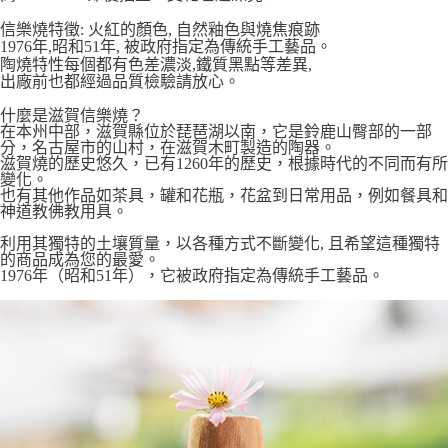
7-11取貨付款
信樂燒特徵: 火紅的顏色, 自然釉色與燒焦痕跡
每筆NT$65，滿NT$999(含以上)免運費
1976年,昭和51年, 被政府指定為傳統手工藝品。
陶燒特性每個都有色差濃淡,鐵質黑點等差異,
付款後7-11取貨
出廠前也都經過品質檢驗請放心。
每筆NT$65，滿NT$999(含以上)免運費
什麼是滋賀信樂燒？
在本州中部，滋賀縣位於琵琶湖以南，它是鈴鹿山臀部的一部
宅配
分，名古屋市的山村，在滋賀木町製造的陶器。
滋賀燒的歷史悠久，已有1260年的歷史，根據時代的不同而有所
每筆NT$100，滿NT$999(含以上)免運費
變化。
也有其他作品如茶具，罐和花瓶，花盆到日常用品，例如餐具和
神道教佛教用具。
利用其獨特的土壤質量，以各種方式不斷變化, 且希望這種獨特
的商品成為您的最愛。
1976年（昭和51年），它被政府指定為傳統手工藝品。