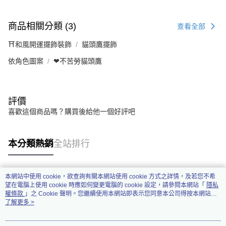
商品相關分類 (3)
查看全部
⛩️和風開運擺飾裝飾
貓頭鷹擺飾
依角色圖案
❤不苦勞貓頭鷹
評價
喜歡這個商品嗎？購買後給他一個好評吧
本分類熱銷
全站排行
本網站中使用 cookie，欲查詢有關本網站使用 cookie 方式之詳情，及若您不希
熱門標籤
望在電腦上使用 cookie 時應如何變更電腦的 cookie 設定，請參閱本網站「
隱私
權條款
」之 Cookie 聲明。您繼續使用本網站即表示您同意本公司得按本網站使
用條款之 Cookie 聲明使用 cookie。
了解更多 >