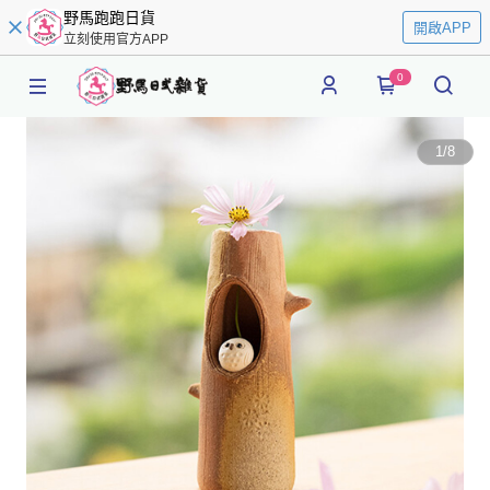
野馬跑跑日貨
開啟APP
立刻使用官方APP
0
1
/
8