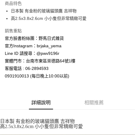
商品特色
合作金庫商業銀行
第一商業銀行
超商取貨付款
日本製 有金粉的玻璃貓頭鷹 吉祥物
華南商業銀行
彰化商業銀行
高2.5x3.8x2.6cm 小小隻但非常精緻可愛
LINE Pay
上海商業儲蓄銀行
台北富邦商業銀行
國泰世華商業銀行
兆豐國際商業銀行
Apple Pay
銷售重點
臺灣中小企業銀行
台中商業銀行
官方臉書粉絲團：野馬日式雜貨
匯豐（台灣）商業銀行
華泰商業銀行
街口支付
聯邦商業銀行
遠東國際商業銀行
官方Instagram：brjaka_yema
元大商業銀行
永豐商業銀行
悠遊付
Line ID 請搜尋：@pwv9196r
玉山商業銀行
星展（台灣）商業銀行
實體門市：台南市東區崇德路64號1樓
台新國際商業銀行
中國信託商業銀行
Google Pay
客服電話 : 06-2894593
台灣樂天信用卡公司
ATM付款
0931910013 (每日晚上10:00以前)
運送方式
全家取貨付款
詳細說明
相關推薦
每筆NT$65，滿NT$999(含以上)免運費
付款後全家取貨
日本製 有金粉的玻璃貓頭鷹 吉祥物
高2.5x3.8x2.6cm 小小隻但非常精緻可愛
每筆NT$65，滿NT$999(含以上)免運費