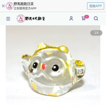
野馬跑跑日貨
開啟APP
立刻使用官方APP
0
1
/
4