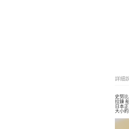
詳細
史努比
拉鍊 
日本
大小約1