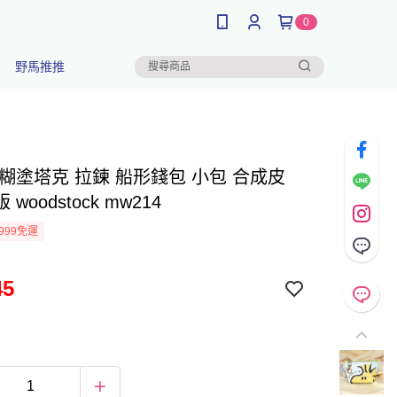
0
野馬推推
 糊塗塔克 拉鍊 船形錢包 小包 合成皮
woodstock mw214
999免運
45