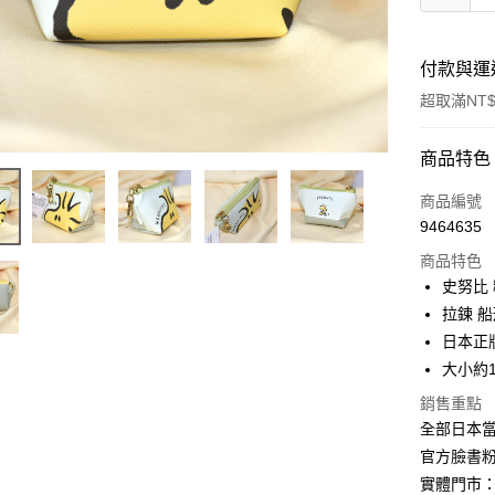
付款與運
超取滿NT$
付款方式
商品特色
信用卡一
商品編號
9464635
信用卡分
商品特色
3 期 
史努比
合作金
拉鍊 船
超商取貨
華南商
日本正
LINE Pay
上海商
大小約11
國泰世
Apple Pay
銷售重點
臺灣中
匯豐（
全部日本當
街口支付
聯邦商
官方臉書
元大商
悠遊付
實體門市：