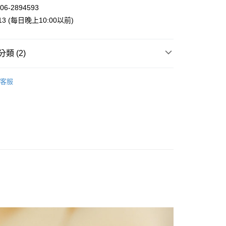
業銀行
星展（台灣）商業銀行
06-2894593
際商業銀行
中國信託商業銀行
y
013 (每日晚上10:00以前)
天信用卡公司
類 (2)
案
Snoopy | 史努比
客服
付款
 | 包包．收納袋
零錢包．卡包．皮夾
5，滿NT$999(含以上)免運費
家取貨
5，滿NT$999(含以上)免運費
付款
5，滿NT$999(含以上)免運費
1取貨
5，滿NT$999(含以上)免運費
00，滿NT$999(含以上)免運費