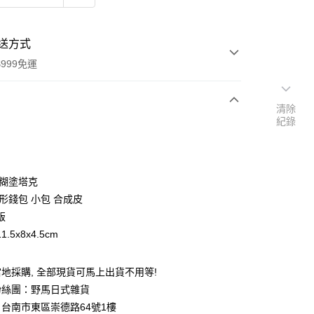
送方式
999免運
清除
紀錄
次付款
期付款
0 利率 每期
NT$48
21家銀行
 糊塗塔克
庫商業銀行
第一商業銀行
形錢包 小包 合成皮
付款
業銀行
彰化商業銀行
版
業儲蓄銀行
台北富邦商業銀行
.5x8x4.5cm
華商業銀行
兆豐國際商業銀行
小企業銀行
台中商業銀行
台灣）商業銀行
華泰商業銀行
地採購, 全部現貨可馬上出貨不用等!
業銀行
遠東國際商業銀行
粉絲團：野馬日式雜貨
業銀行
永豐商業銀行
台南市東區崇德路64號1樓