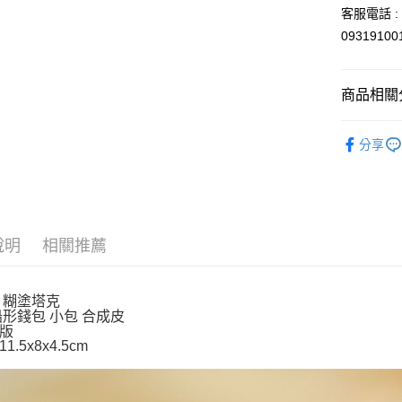
玉山商
客服電話 : 
台新國
Google Pa
0931910
台灣樂
ATM付款
商品相關分
運送方式
依角色圖
分享
全家取貨
👜旅行必備
每筆NT$6
付款後全
每筆NT$6
說明
相關推薦
7-11取貨
每筆NT$6
 糊塗塔克
船形錢包 小包 合成皮
付款後7-1
正版
每筆NT$6
1.5x8x4.5cm
宅配
每筆NT$1