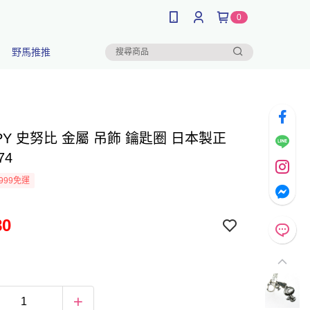
0
野馬推推
PY 史努比 金屬 吊飾 鑰匙圈 日本製正
74
999免運
80