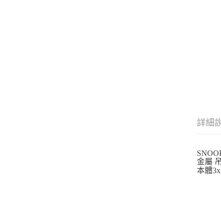
詳細
SNOO
金屬 
本體3x