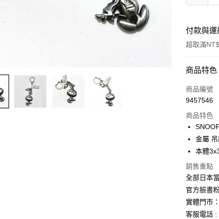
付款與運
超取滿NT$
付款方式
商品特色
信用卡一
商品編號
9457546
信用卡分
商品特色
3 期 
SNOO
合作金
金屬 
超商取貨
華南商
本體3x
LINE Pay
上海商
銷售重點
國泰世
Apple Pay
全部日本當
臺灣中
匯豐（
官方臉書
街口支付
聯邦商
實體門市：
元大商
悠遊付
客服電話 : 