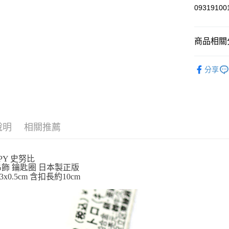
玉山商
0931910
台新國
Google Pa
台灣樂
ATM付款
商品相關分
依角色圖
運送方式
分享
吊飾．磁
全家取貨
🎌日本製
每筆NT$6
付款後全
說明
相關推薦
每筆NT$6
7-11取貨
PY 史努比
每筆NT$6
吊飾 鑰匙圈 日本製正版
3x0.5cm 含扣長約10cm
付款後7-1
每筆NT$6
宅配
每筆NT$1