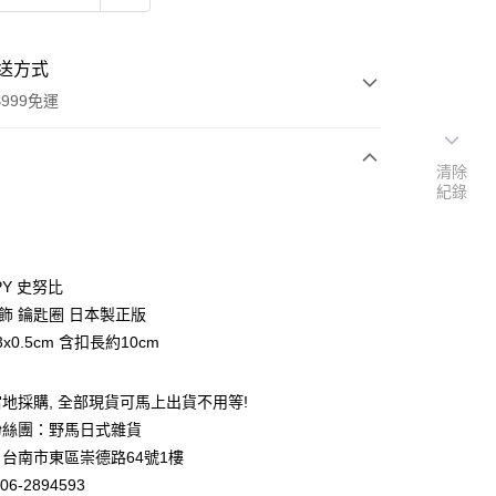
送方式
999免運
清除
紀錄
次付款
期付款
0 利率 每期
NT$93
21家銀行
PY 史努比
庫商業銀行
第一商業銀行
吊飾 鑰匙圈 日本製正版
付款
業銀行
彰化商業銀行
3x0.5cm 含扣長約10cm
業儲蓄銀行
台北富邦商業銀行
華商業銀行
兆豐國際商業銀行
地採購, 全部現貨可馬上出貨不用等!
小企業銀行
台中商業銀行
台灣）商業銀行
華泰商業銀行
粉絲團：野馬日式雜貨
業銀行
遠東國際商業銀行
台南市東區崇德路64號1樓
業銀行
永豐商業銀行
06-2894593