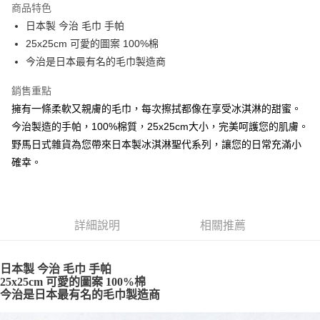
商品特色
合作金庫商業銀行
第一商業銀行
超商取貨付款
日本製 今治 毛巾 手帕
華南商業銀行
彰化商業銀行
25x25cm 可愛的圖案 100%棉
LINE Pay
上海商業儲蓄銀行
台北富邦商業銀行
國泰世華商業銀行
兆豐國際商業銀行
今治是日本最有名的毛巾製造商
Apple Pay
臺灣中小企業銀行
台中商業銀行
銷售重點
匯豐（台灣）商業銀行
華泰商業銀行
街口支付
聯邦商業銀行
遠東國際商業銀行
擁有一條柔軟又親膚的毛巾，每次擦拭都像在享受冰淇淋的甜蜜。
元大商業銀行
永豐商業銀行
悠遊付
今治製造的手帕，100%棉質，25x25cm大小，完美呵護您的肌膚。
玉山商業銀行
星展（台灣）商業銀行
野馬日式雜貨為您帶來日本製冰淇淋聖代系列，讓您的日常充滿小
台新國際商業銀行
中國信託商業銀行
Google Pay
確幸。
台灣樂天信用卡公司
ATM付款
運送方式
詳細說明
相關推薦
全家取貨付款
每筆NT$65，滿NT$999(含以上)免運費
日本製 今治 毛巾 手帕
25x25cm 可愛的圖案 100%棉
付款後全家取貨
今治是日本最有名的毛巾製造商
每筆NT$65，滿NT$999(含以上)免運費