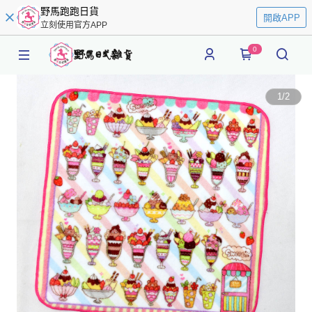
野馬跑跑日貨
開啟APP
立刻使用官方APP
0
1
/
2