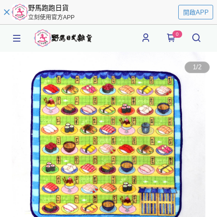
野馬跑跑日貨
開啟APP
立刻使用官方APP
0
1
/
2