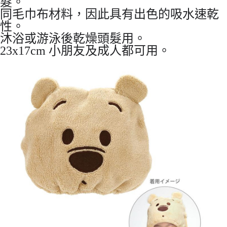
髮。
7-11取貨付款
同毛巾布材料，因此具有出色的吸水速乾
每筆NT$65，滿NT$999(含以上)免運費
性。
沐浴或游泳後乾燥頭髮用。
付款後7-11取貨
23x17cm 小朋友及成人都可用。
每筆NT$65，滿NT$999(含以上)免運費
宅配
每筆NT$100，滿NT$999(含以上)免運費