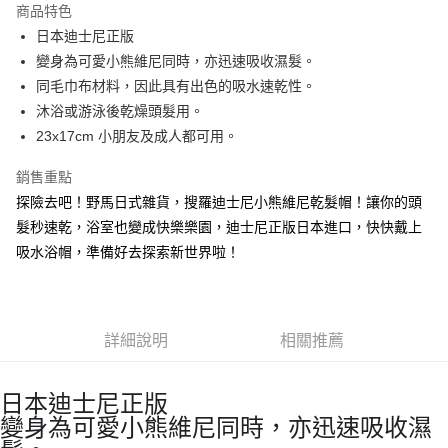
商品特色
合作金庫商業銀行
第一商業銀行
超商取貨付款
日本迪士尼正版
華南商業銀行
彰化商業銀行
變身為可愛小熊維尼同時，亦迅速吸收濕髮。
LINE Pay
上海商業儲蓄銀行
台北富邦商業銀行
國泰世華商業銀行
兆豐國際商業銀行
同毛巾布材料，因此具有出色的吸水速乾性。
Apple Pay
臺灣中小企業銀行
台中商業銀行
沐浴或游泳後乾燥頭髮用。
匯豐（台灣）商業銀行
華泰商業銀行
23x17cm 小朋友及成人都可用。
街口支付
聯邦商業銀行
遠東國際商業銀行
元大商業銀行
永豐商業銀行
悠遊付
銷售重點
玉山商業銀行
星展（台灣）商業銀行
探險去吧！野馬日式雜貨，搜羅迪士尼小熊維尼乾髮帽！讓你的頭
台新國際商業銀行
中國信託商業銀行
Google Pay
髮秒速乾，浴室也變成快樂樂園，迪士尼正版日本進口，快快戴上
台灣樂天信用卡公司
ATM付款
吸水浴帽，準備好去探索新世界啦！
運送方式
全家取貨付款
詳細說明
相關推薦
每筆NT$65，滿NT$999(含以上)免運費
付款後全家取貨
日本迪士尼正版
每筆NT$65，滿NT$999(含以上)免運費
變身為可愛小熊維尼同時，亦迅速吸收濕