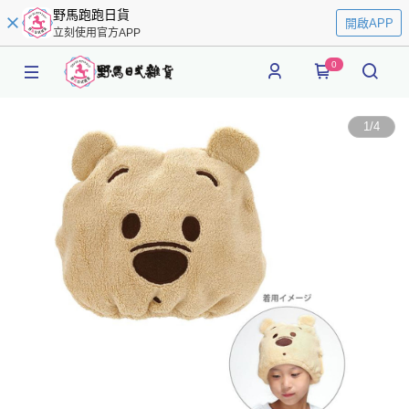
野馬跑跑日貨
開啟APP
立刻使用官方APP
0
1
/
4