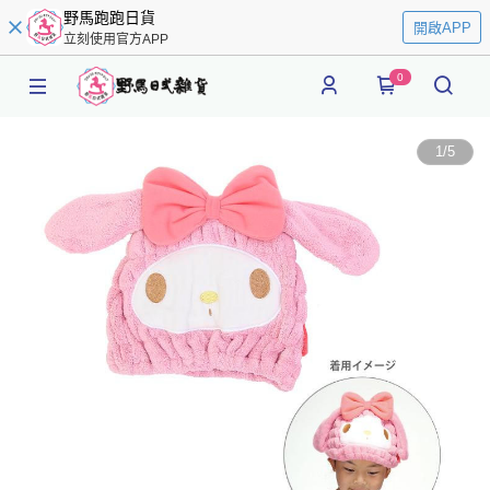
野馬跑跑日貨
開啟APP
立刻使用官方APP
0
1
/
5