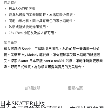
商品特色
合作金庫商業銀行
第一商業銀行
超商取貨付款
日本SKATER正版
華南商業銀行
彰化商業銀行
變身為可愛的美樂蒂同時，亦迅速吸收濕髮。
LINE Pay
上海商業儲蓄銀行
台北富邦商業銀行
國泰世華商業銀行
兆豐國際商業銀行
同毛巾布材料，因此具有出色的吸水速乾性。
Apple Pay
臺灣中小企業銀行
台中商業銀行
沐浴或游泳後乾燥頭髮用。
匯豐（台灣）商業銀行
華泰商業銀行
23x17cm 小朋友及成人都可用。
街口支付
聯邦商業銀行
遠東國際商業銀行
元大商業銀行
永豐商業銀行
悠遊付
銷售重點
玉山商業銀行
星展（台灣）商業銀行
融入可愛的 Sanrio | 三麗鷗 系列商品，為你的每一天增添一絲愉
台新國際商業銀行
中國信託商業銀行
Google Pay
悅。美樂蒂 My Melody 乾髮帽，讓你輕鬆享受吸水速乾的舒適感
台灣樂天信用卡公司
ATM付款
受。探索 Skater 日本正版 sanrio nm391 浴帽，讓乾淨時刻更添樂
趣。野馬日式雜貨，為你帶來可愛與實用的完美結合。
運送方式
全家取貨付款
每筆NT$65，滿NT$999(含以上)免運費
詳細說明
相關推薦
付款後全家取貨
每筆NT$65，滿NT$999(含以上)免運費
日本SKATER正版