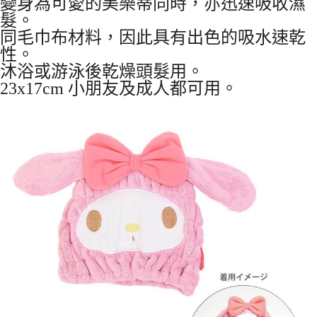
變身為可愛的美樂蒂同時，亦迅速吸收濕
7-11取貨付款
髮。
每筆NT$65，滿NT$999(含以上)免運費
同毛巾布材料，因此具有出色的吸水速乾
性。
付款後7-11取貨
沐浴或游泳後乾燥頭髮用。
每筆NT$65，滿NT$999(含以上)免運費
23x17cm 小朋友及成人都可用。
宅配
每筆NT$100，滿NT$999(含以上)免運費