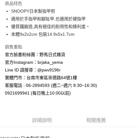
商品特色
合作金庫商業銀行
第一商業銀行
超商取貨付款
SNOOPY日本製指甲剪
華南商業銀行
彰化商業銀行
適用於手指甲和腳趾甲,也適用於硬指甲
LINE Pay
上海商業儲蓄銀行
台北富邦商業銀行
國泰世華商業銀行
兆豐國際商業銀行
優質鐵鍛造,具有極佳的耐用性和鋒利度。
Apple Pay
臺灣中小企業銀行
台中商業銀行
本體9x2x2cm 包裝14.9x5x1.7cm
匯豐（台灣）商業銀行
華泰商業銀行
街口支付
聯邦商業銀行
遠東國際商業銀行
銷售重點
元大商業銀行
永豐商業銀行
悠遊付
官方臉書粉絲團：野馬日式雜貨
玉山商業銀行
星展（台灣）商業銀行
官方Instagram：brjaka_yema
台新國際商業銀行
中國信託商業銀行
Google Pay
Line ID 請搜尋：@pwv9196r
台灣樂天信用卡公司
ATM付款
實體門市：台南市東區崇德路64號1樓
客服電話 : 06-2894593 (週二~週六 8:30~16:30)
運送方式
0921699941 (每日晚上10:00以前)
全家取貨付款
每筆NT$65，滿NT$999(含以上)免運費
詳細說明
相關推薦
付款後全家取貨
每筆NT$65，滿NT$999(含以上)免運費