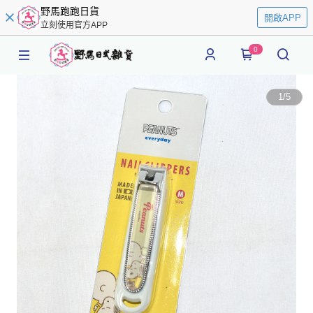
野馬跑跑日貨
開啟APP
立刻使用官方APP
0
1
/
5