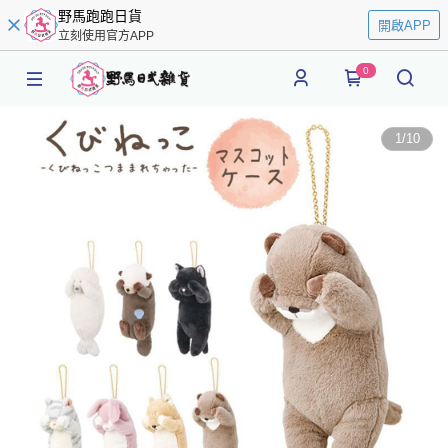
野馬跑跑日貨
開啟APP
立刻使用官方APP
0
1
/
10