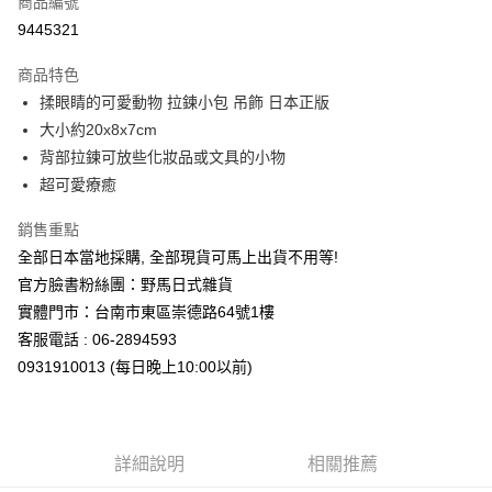
商品編號
信用卡分期付款
9445321
3 期 0 利率 每期
NT$163
21家銀行
商品特色
合作金庫商業銀行
第一商業銀行
超商取貨付款
揉眼睛的可愛動物 拉鍊小包 吊飾 日本正版
華南商業銀行
彰化商業銀行
大小約20x8x7cm
LINE Pay
上海商業儲蓄銀行
台北富邦商業銀行
國泰世華商業銀行
兆豐國際商業銀行
背部拉鍊可放些化妝品或文具的小物
Apple Pay
臺灣中小企業銀行
台中商業銀行
超可愛療癒
匯豐（台灣）商業銀行
華泰商業銀行
街口支付
聯邦商業銀行
遠東國際商業銀行
銷售重點
元大商業銀行
永豐商業銀行
悠遊付
全部日本當地採購, 全部現貨可馬上出貨不用等!
玉山商業銀行
星展（台灣）商業銀行
官方臉書粉絲團：野馬日式雜貨
台新國際商業銀行
中國信託商業銀行
Google Pay
實體門市：台南市東區崇德路64號1樓
台灣樂天信用卡公司
ATM付款
客服電話 : 06-2894593
0931910013 (每日晚上10:00以前)
運送方式
全家取貨付款
每筆NT$65，滿NT$999(含以上)免運費
詳細說明
相關推薦