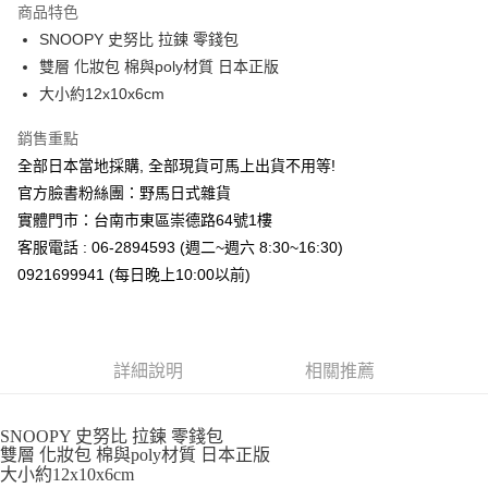
商品特色
合作金庫商業銀行
第一商業銀行
超商取貨付款
SNOOPY 史努比 拉鍊 零錢包
華南商業銀行
彰化商業銀行
雙層 化妝包 棉與poly材質 日本正版
LINE Pay
上海商業儲蓄銀行
台北富邦商業銀行
國泰世華商業銀行
兆豐國際商業銀行
大小約12x10x6cm
Apple Pay
臺灣中小企業銀行
台中商業銀行
銷售重點
匯豐（台灣）商業銀行
華泰商業銀行
街口支付
聯邦商業銀行
遠東國際商業銀行
全部日本當地採購, 全部現貨可馬上出貨不用等!
元大商業銀行
永豐商業銀行
悠遊付
官方臉書粉絲團：野馬日式雜貨
玉山商業銀行
星展（台灣）商業銀行
實體門市：台南市東區崇德路64號1樓
台新國際商業銀行
中國信託商業銀行
Google Pay
客服電話 : 06-2894593 (週二~週六 8:30~16:30)
台灣樂天信用卡公司
ATM付款
0921699941 (每日晚上10:00以前)
運送方式
全家取貨付款
詳細說明
相關推薦
每筆NT$65，滿NT$999(含以上)免運費
付款後全家取貨
SNOOPY 史努比 拉鍊 零錢包
雙層 化妝包 棉與poly材質 日本正版
每筆NT$65，滿NT$999(含以上)免運費
大小約12x10x6cm