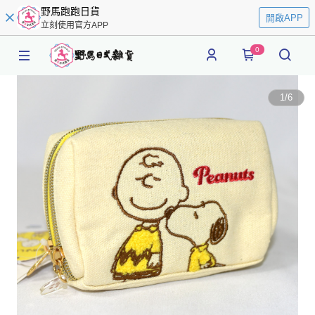
野馬跑跑日貨
開啟APP
立刻使用官方APP
0
1
/
6