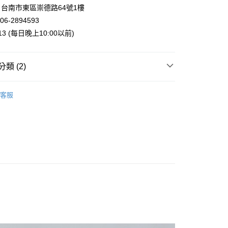
業銀行
星展（台灣）商業銀行
台南市東區崇德路64號1樓
際商業銀行
中國信託商業銀行
y
06-2894593
天信用卡公司
013 (每日晚上10:00以前)
類 (2)
付款
案
❤不苦勞貓頭鷹
客服
5，滿NT$999(含以上)免運費
箱
家取貨
5，滿NT$999(含以上)免運費
付款
5，滿NT$999(含以上)免運費
1取貨
5，滿NT$999(含以上)免運費
00，滿NT$999(含以上)免運費