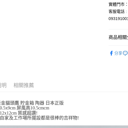
玉山商
實體門市：
台新國
Google Pa
客服電話 : 
台灣樂
ATM付款
0931910
運送方式
商品相關分
全家取貨
依角色圖
分享
每筆NT$6
撲滿貯金
付款後全
每筆NT$6
7-11取貨
說明
相關推薦
每筆NT$6
付款後7-1
黃金貓頭鷹 貯金箱 陶器 日本正版
0.5x9cm 屏風高10.5cmcm
每筆NT$6
2x12cm 質感超讚!
自家及工作場所擺設都是很棒的吉祥物!
宅配
每筆NT$1