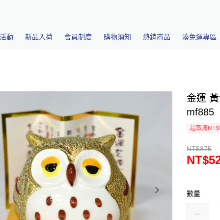
活動
新品入荷
會員制度
購物須知
熱銷商品
湊免運專區
金運 黃
mf885
超取滿NT$
NT$875
NT$5
數量