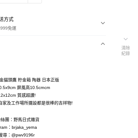
送方式
999免運
清除
紀錄
次付款
期付款
0 利率 每期
NT$175
21家銀行
黃金貓頭鷹 貯金箱 陶器 日本正版
庫商業銀行
第一商業銀行
0.5x9cm 屏風高10.5cmcm
付款
業銀行
彰化商業銀行
2x12cm 質感超讚!
業儲蓄銀行
台北富邦商業銀行
自家及工作場所擺設都是很棒的吉祥物!
華商業銀行
兆豐國際商業銀行
小企業銀行
台中商業銀行
台灣）商業銀行
華泰商業銀行
粉絲團：野馬日式雜貨
業銀行
遠東國際商業銀行
ram：brjaka_yema
業銀行
永豐商業銀行
 請搜尋：@pwv9196r