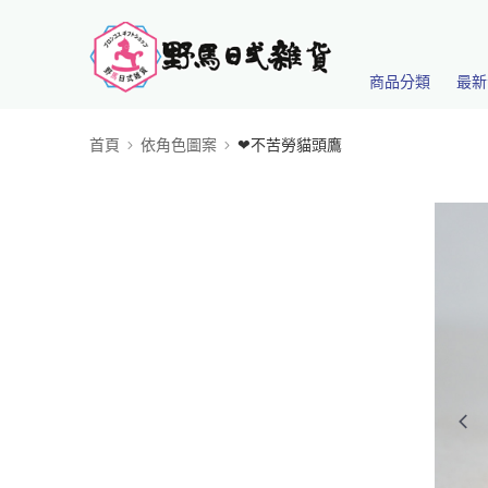
商品分類
最新
首頁
依角色圖案
❤不苦勞貓頭鷹