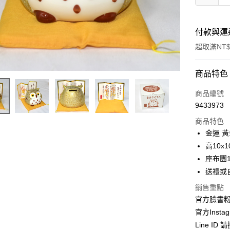
付款與運
超取滿NT$
付款方式
商品特色
信用卡一
商品編號
9433973
信用卡分
商品特色
3 期 
金運 
合作金
高10x1
超商取貨
華南商
座布團1
LINE Pay
上海商
送禮或
國泰世
Apple Pay
銷售重點
臺灣中
匯豐（
官方臉書
街口支付
聯邦商
官方Instag
元大商
悠遊付
Line ID