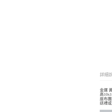
詳細
金運 
高10x1
座布團1
送禮或