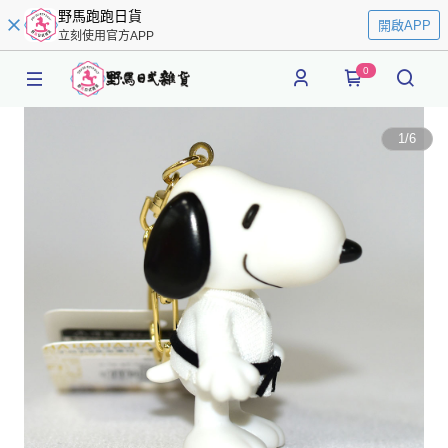
野馬跑跑日貨
開啟APP
立刻使用官方APP
0
1
/
6