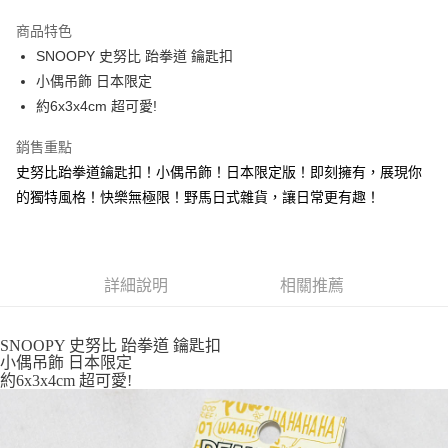
3 期 0 利率 每期
NT$113
21家銀行
商品特色
合作金庫商業銀行
第一商業銀行
超商取貨付款
SNOOPY 史努比 跆拳道 鑰匙扣
華南商業銀行
彰化商業銀行
小偶吊飾 日本限定
LINE Pay
上海商業儲蓄銀行
台北富邦商業銀行
國泰世華商業銀行
兆豐國際商業銀行
約6x3x4cm 超可愛!
Apple Pay
臺灣中小企業銀行
台中商業銀行
銷售重點
匯豐（台灣）商業銀行
華泰商業銀行
街口支付
聯邦商業銀行
遠東國際商業銀行
史努比跆拳道鑰匙扣！小偶吊飾！日本限定版！即刻擁有，展現你
元大商業銀行
永豐商業銀行
悠遊付
的獨特風格！快樂無極限！野馬日式雜貨，讓日常更有趣！
玉山商業銀行
星展（台灣）商業銀行
台新國際商業銀行
中國信託商業銀行
Google Pay
台灣樂天信用卡公司
ATM付款
詳細說明
相關推薦
運送方式
SNOOPY 史努比 跆拳道 鑰匙扣
全家取貨付款
小偶吊飾 日本限定
每筆NT$65，滿NT$999(含以上)免運費
約6x3x4cm 超可愛!
付款後全家取貨
每筆NT$65，滿NT$999(含以上)免運費