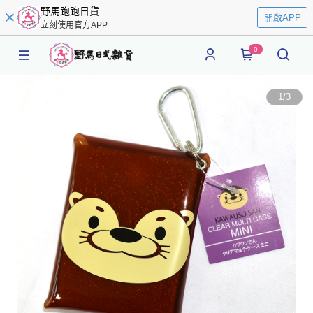
野馬跑跑日貨
開啟APP
立刻使用官方APP
0
1
/
3