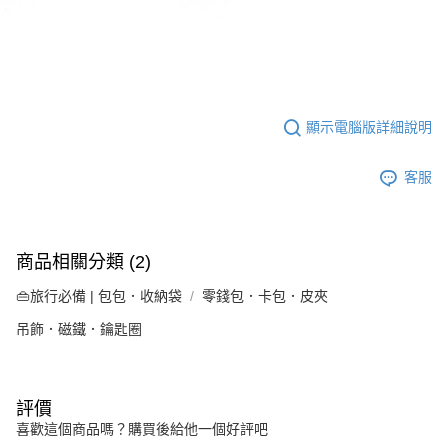
顯示電腦版詳細說明
客服
商品相關分類 (2)
👜旅行必備 | 包包．收納袋
零錢包．卡包．皮夾
吊飾．磁鐵．鑰匙圈
評價
喜歡這個商品嗎？購買後給他一個好評吧