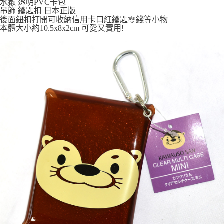
水獺 透明PVC卡包
7-11取貨付款
吊飾 鑰匙扣 日本正版
每筆NT$65，滿NT$999(含以上)免運費
後面鈕扣打開可收納信用卡口紅鑰匙零錢等小物
本體大小約10.5x8x2cm 可愛又實用!
付款後7-11取貨
每筆NT$65，滿NT$999(含以上)免運費
宅配
每筆NT$100，滿NT$999(含以上)免運費