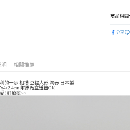
玉山商
台新國
Google Pa
台灣樂
商品相關分
ATM付款
⛩️和風開
分享
運送方式
全家取貨
每筆NT$6
說明
相關推薦
付款後全
每筆NT$6
利的一歩 相撲 豆福人形 陶器 日本製
7-11取貨
7x4x2.4cm 附原廠盒送禮OK
每筆NT$6
愛! 好療癒~~
付款後7-1
每筆NT$6
宅配
每筆NT$1