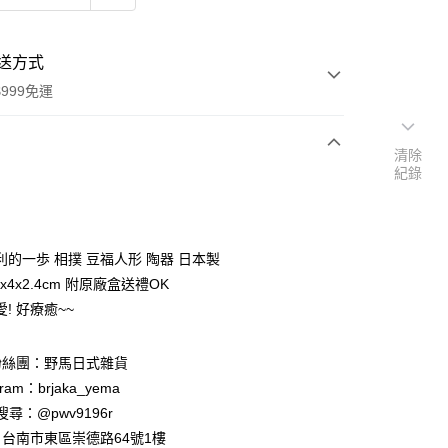
送方式
999免運
清除
紀錄
次付款
期付款
0 利率 每期
NT$76
21家銀行
利的一歩 相撲 豆福人形 陶器 日本製
庫商業銀行
第一商業銀行
7x4x2.4cm 附原廠盒送禮OK
付款
業銀行
彰化商業銀行
! 好療癒~~
業儲蓄銀行
台北富邦商業銀行
華商業銀行
兆豐國際商業銀行
粉絲團：野馬日式雜貨
小企業銀行
台中商業銀行
台灣）商業銀行
華泰商業銀行
ram：brjaka_yema
業銀行
遠東國際商業銀行
 請搜尋：@pwv9196r
業銀行
永豐商業銀行
台南市東區崇德路64號1樓