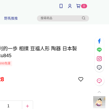
0
野馬推推
利的一歩 相撲 豆福人形 陶器 日本製
cu845
999免運
28