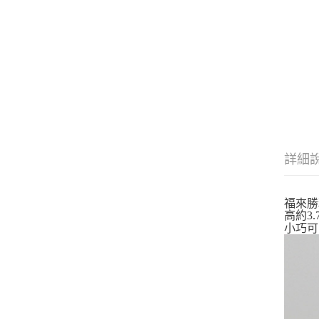
詳細
福來勝
高約3.
小巧可