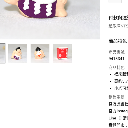
付款與運
超取滿NT$
付款方式
商品特色
信用卡一
商品編號
9415341
信用卡分
商品特色
3 期 
福來勝
合作金
高約3.
超商取貨
華南商
小巧可愛
LINE Pay
上海商
銷售重點
國泰世
Apple Pay
官方臉書
臺灣中
匯豐（
官方Instag
街口支付
聯邦商
Line ID
元大商
悠遊付
實體門市：