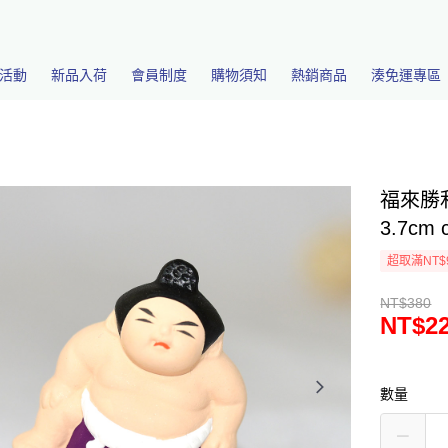
活動
新品入荷
會員制度
購物須知
熱銷商品
湊免運專區
福來勝
3.7cm 
超取滿NT$
NT$380
NT$2
數量