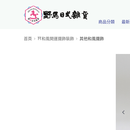
商品分類
最新
首頁
⛩️和風開運擺飾裝飾
其他和風擺飾