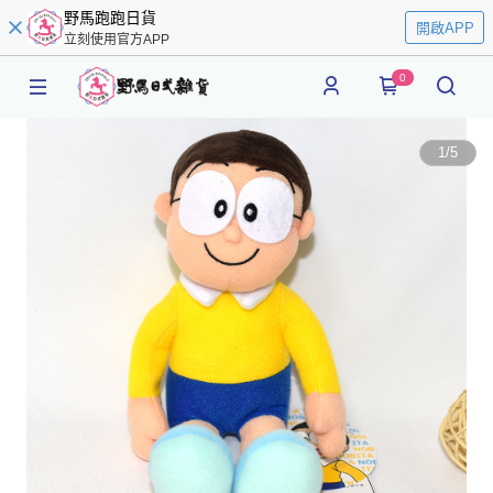
野馬跑跑日貨
開啟APP
立刻使用官方APP
0
1
/
5