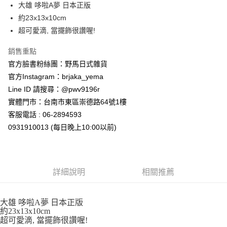
超商取貨付款
大雄 哆啦A夢 日本正版
華南商業銀行
彰化商業銀行
約23x13x10cm
LINE Pay
上海商業儲蓄銀行
台北富邦商業銀行
國泰世華商業銀行
兆豐國際商業銀行
超可愛滴, 當擺飾很讚喔!
Apple Pay
臺灣中小企業銀行
台中商業銀行
銷售重點
匯豐（台灣）商業銀行
華泰商業銀行
街口支付
聯邦商業銀行
遠東國際商業銀行
官方臉書粉絲團：野馬日式雜貨
元大商業銀行
永豐商業銀行
悠遊付
官方Instagram：brjaka_yema
玉山商業銀行
星展（台灣）商業銀行
Line ID 請搜尋：@pwv9196r
台新國際商業銀行
中國信託商業銀行
Google Pay
實體門市：台南市東區崇德路64號1樓
台灣樂天信用卡公司
ATM付款
客服電話 : 06-2894593
0931910013 (每日晚上10:00以前)
運送方式
全家取貨付款
每筆NT$65，滿NT$999(含以上)免運費
詳細說明
相關推薦
付款後全家取貨
每筆NT$65，滿NT$999(含以上)免運費
大雄 哆啦A夢 日本正版
約23x13x10cm
7-11取貨付款
超可愛滴, 當擺飾很讚喔!