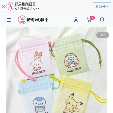
野馬跑跑日貨
開啟APP
立刻使用官方APP
0
1
/
7