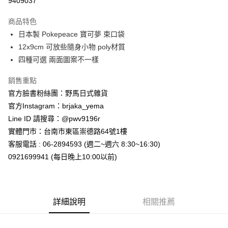
9409037
3 期 0 利率 每期
NT$53
21家銀行
商品特色
合作金庫商業銀行
第一商業銀行
超商取貨付款
日本製 Pokepeace 寶可夢 束口袋
華南商業銀行
彰化商業銀行
12x9cm 可放些隨身小物 poly材質
LINE Pay
上海商業儲蓄銀行
台北富邦商業銀行
國泰世華商業銀行
兆豐國際商業銀行
四種可選 兩面圖案不一樣
Apple Pay
臺灣中小企業銀行
台中商業銀行
銷售重點
匯豐（台灣）商業銀行
華泰商業銀行
街口支付
聯邦商業銀行
遠東國際商業銀行
官方臉書粉絲團：野馬日式雜貨
元大商業銀行
永豐商業銀行
悠遊付
官方Instagram：brjaka_yema
玉山商業銀行
星展（台灣）商業銀行
Line ID 請搜尋：@pwv9196r
台新國際商業銀行
中國信託商業銀行
Google Pay
實體門市：台南市東區崇德路64號1樓
台灣樂天信用卡公司
ATM付款
客服電話 : 06-2894593 (週二~週六 8:30~16:30)
0921699941 (每日晚上10:00以前)
運送方式
全家取貨付款
每筆NT$65，滿NT$999(含以上)免運費
詳細說明
相關推薦
付款後全家取貨