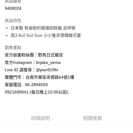
商品編號
信用卡分期付款
9408024
3 期 0 利率 每期
NT$119
21家銀行
商品特色
合作金庫商業銀行
第一商業銀行
超商取貨付款
日本製 有金粉的玻璃招財貓 吉祥物
華南商業銀行
彰化商業銀行
高3.8x2.5x2.5cm 小小隻非常精緻可愛
LINE Pay
上海商業儲蓄銀行
台北富邦商業銀行
國泰世華商業銀行
兆豐國際商業銀行
Apple Pay
銷售重點
臺灣中小企業銀行
台中商業銀行
官方臉書粉絲團：野馬日式雜貨
匯豐（台灣）商業銀行
華泰商業銀行
街口支付
聯邦商業銀行
遠東國際商業銀行
官方Instagram：brjaka_yema
元大商業銀行
永豐商業銀行
悠遊付
Line ID 請搜尋：@pwv9196r
玉山商業銀行
星展（台灣）商業銀行
實體門市：台南市東區崇德路64號1樓
台新國際商業銀行
中國信託商業銀行
Google Pay
客服電話 : 06-2894593
台灣樂天信用卡公司
ATM付款
0921699941 (每日晚上10:00以前)
運送方式
全家取貨付款
詳細說明
相關推薦
每筆NT$65，滿NT$999(含以上)免運費