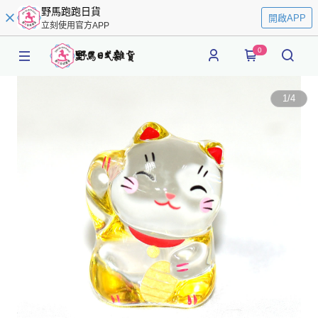
野馬跑跑日貨
開啟APP
立刻使用官方APP
0
1
/
4