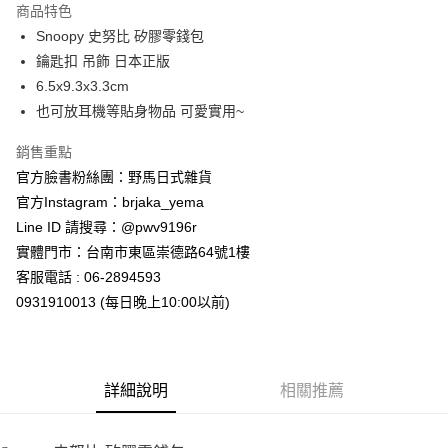
商品特色
合作金庫商業銀行
第一商業銀行
超商取貨付款
Snoopy 史努比 矽膠零錢包
華南商業銀行
彰化商業銀行
鑰匙扣 吊飾 日本正版
LINE Pay
上海商業儲蓄銀行
台北富邦商業銀行
國泰世華商業銀行
兆豐國際商業銀行
6.5x9.3x3.3cm
Apple Pay
臺灣中小企業銀行
台中商業銀行
也可放耳機等貼身物品 可愛實用~
匯豐（台灣）商業銀行
華泰商業銀行
街口支付
聯邦商業銀行
遠東國際商業銀行
銷售重點
元大商業銀行
永豐商業銀行
悠遊付
官方臉書粉絲團：野馬日式雜貨
玉山商業銀行
星展（台灣）商業銀行
官方Instagram：brjaka_yema
台新國際商業銀行
中國信託商業銀行
Google Pay
Line ID 請搜尋：@pwv9196r
台灣樂天信用卡公司
ATM付款
實體門市：台南市東區崇德路64號1樓
客服電話 : 06-2894593
運送方式
0931910013 (每日晚上10:00以前)
全家取貨付款
每筆NT$65，滿NT$999(含以上)免運費
詳細說明
相關推薦
付款後全家取貨
每筆NT$65，滿NT$999(含以上)免運費