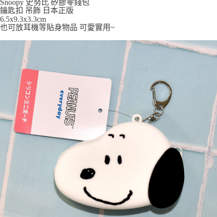
Snoopy 史努比 矽膠零錢包
7-11取貨付款
鑰匙扣 吊飾 日本正版
每筆NT$65，滿NT$999(含以上)免運費
6.5x9.3x3.3cm
也可放耳機等貼身物品 可愛實用~
付款後7-11取貨
每筆NT$65，滿NT$999(含以上)免運費
宅配
每筆NT$100，滿NT$999(含以上)免運費