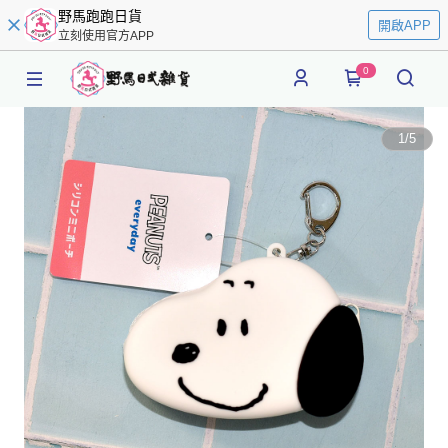
野馬跑跑日貨
開啟APP
立刻使用官方APP
0
1
/
5